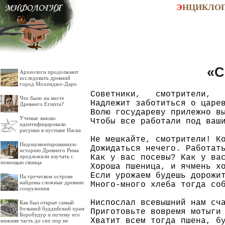
Э
НЦИКЛО
«С
Археологи продолжают
исследовать древний
город Мохенджо-Даро
Советники,   смотрители,   
Что было на месте
Надлежит заботиться о царев
Древнего Египта?
Волю государеву прилежно вы
Ученые заново
Чтобы все работали под ваши
идентифицировали
рисунки в пустыне Наска
Не мешкайте, смотрители! Ко
Недокументированную
Дожидаться нечего. Работать
историю Древнего Рима
Как у вас посевы? Как у вас
предложили изучать с
помощью свинца
Хороша пшеница, и ячмень хо
Если урожаем будешь дорожит
На греческом острове
найдены сложные древние
Много-много хлеба тогда соб
сооружения
Ниспослал всевышний нам сча
Как был открыт самый
большой буддийский храм
Приготовьте вовремя мотыги 
Боробудур и почему его
Хватит всем тогда пшена, бу
нижняя часть до сих пор не