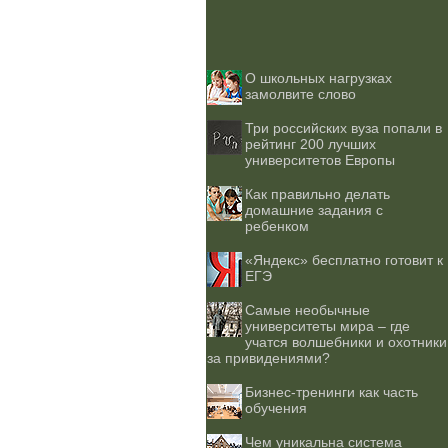
О школьных нагрузках
замолвите слово
Три российских вуза попали в
рейтинг 200 лучших
университетов Европы
Как правильно делать
домашние задания с
ребенком
«Яндекс» бесплатно готовит к
ЕГЭ
Самые необычные
университеты мира – где
учатся волшебники и охотники
за привидениями?
Бизнес-тренинги как часть
обучения
Чем уникальна система