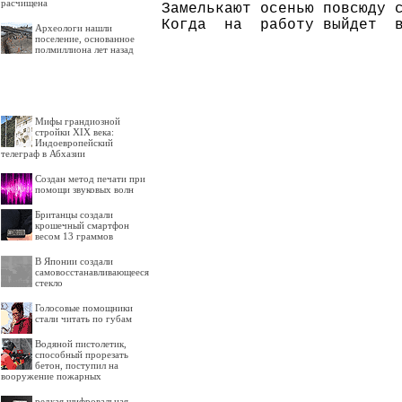
расчищена
Замелькают осенью повсюду с
Археологи нашли
поселение, основанное
полмиллиона лет назад
Мифы грандиозной
стройки XIX века:
Индоевропейский
телеграф в Абхазии
Создан метод печати при
помощи звуковых волн
Британцы создали
крошечный смартфон
весом 13 граммов
В Японии создали
самовосстанавливающееся
стекло
Голосовые помощники
стали читать по губам
Водяной пистолетик,
способный прорезать
бетон, поступил на
вооружение пожарных
редкая шифровальная