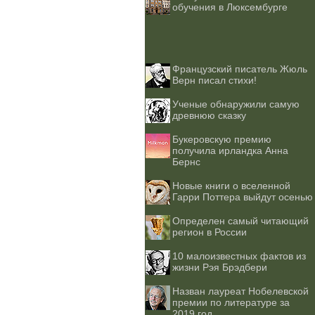
обучения в Люксембурге
Французский писатель Жюль
Верн писал стихи!
Ученые обнаружили самую
древнюю сказку
Букеровскую премию
получила ирландка Анна
Бернс
Новые книги о вселенной
Гарри Поттера выйдут осенью
Определен самый читающий
регион в России
10 малоизвестных фактов из
жизни Рэя Брэдбери
Назван лауреат Нобелевской
премии по литературе за
2019 год