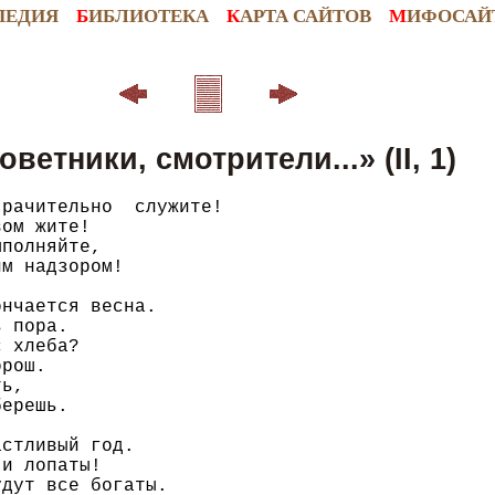
ПЕДИЯ
Б
ИБЛИОТЕКА
К
АРТА САЙТОВ
М
ИФОСАЙ
оветники, смотрители...» (II, 1)
рачительно  служите!

ом жите!

полняйте,

м надзором!

нчается весна.

 пора.

 хлеба?

рош.

ь,

ерешь.

стливый год.

и лопаты!

дут все богаты.
