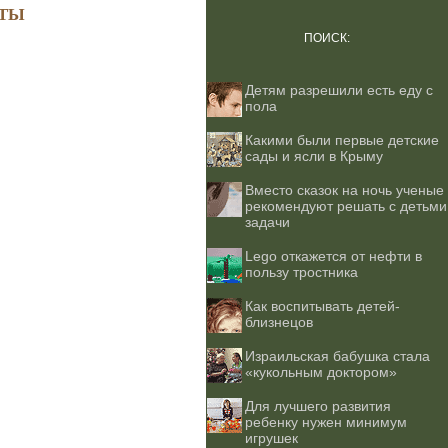
ТЫ
ПОИСК:
Детям разрешили есть еду с
пола
Какими были первые детские
сады и ясли в Крыму
Вместо сказок на ночь ученые
рекомендуют решать с детьми
задачи
Lego откажется от нефти в
пользу тростника
Как воспитывать детей-
близнецов
Израильская бабушка стала
«кукольным доктором»
Для лучшего развития
ребенку нужен минимум
игрушек