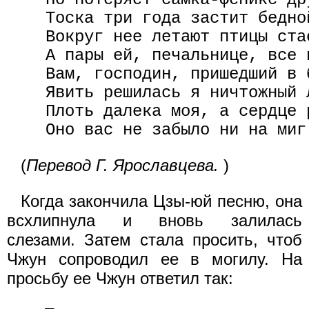
    Тоска три года застит бедной
    Вокруг нее летают птицы стае
    А пары ей, печальнице, все н
    Вам, господин, пришедший в 
    Явить решилась я ничтожный л
    Плоть далека моя, а сердце р
(
Перевод Г. Ярославцева.
)
Когда закончила Цзы-юй песню, она
всхлипнула и вновь залилась
слезами. Затем стала просить, чтоб
Чжун сопроводил ее в могилу. На
просьбу ее Чжун ответил так: