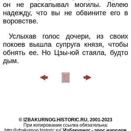
он не раскапывал могилы. Лелею
надежду, что вы не обвините его в
воровстве.
Услыхав голоc дочери, из своих
покоев вышла супруга князя, чтобы
обнять ее. Но Цзы-юй стаяла, будто
дым.
© IZBAKURNOG.HISTORIC.RU, 2001-2023
При копировании ссылка обязательна:
http://izbakurnog.historic.ru/ '
Избакурног - эпос народов