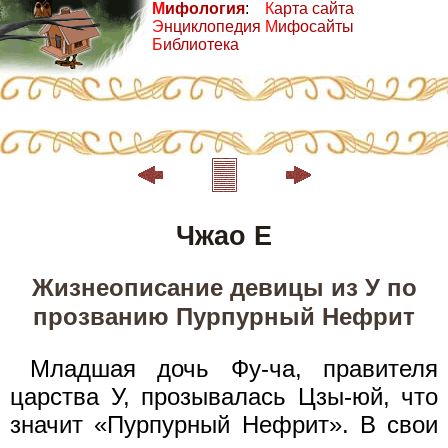
М
ифология
:
К
арта сайта
Э
нциклопедия
М
ифосайты
Б
иблиотека
Чжао Е
Жизнеописание девицы из У по
прозванию Пурпурный Нефрит
Младшая дочь Фу-ча, правителя
царства У, прозывалась Цзы-юй, что
значит «Пурпурный Нефрит». В свои