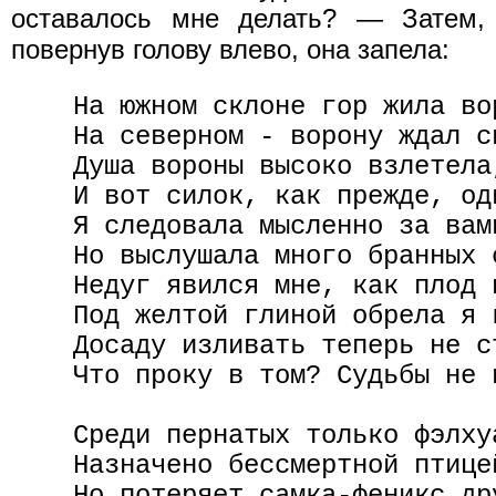
оставалось мне делать? — Затем,
повернув голову влево, она запела:
    На южном склоне гор жила вор
    На северном - ворону ждал си
    Душа вороны высоко взлетела,
    И вот силок, как прежде, оди
    Я следовала мысленно за вами
    Но выслушала много бранных с
    Недуг явился мне, как плод п
    Под желтой глиной обрела я к
    Досаду изливать теперь не ст
    Что проку в том? Судьбы не и
    Среди пернатых только фэлхуа
    Назначено бессмертной птицей
    Но потеряет самка-феникс дру