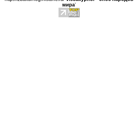
мира
'