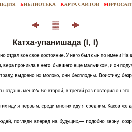
ПЕДИЯ
Б
ИБЛИОТЕКА
К
АРТА САЙТОВ
М
ИФОСАЙ
Катха-упанишада (I, I)
о отдал все свое достояние. У него был сын по имени Начи
, вера проникла в него, бывшего еще мальчиком, и он поду
 траву, выдоено их молоко, они бесплодны. Воистину, без
 ты отдашь меня?» Во второй, в третий раз повторил он это, 
огих иду я первым, среди многих иду я средним. Каков же 
юдей, погляди вперед на будущих,— подобно зерну, соз