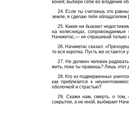
коней; выбери себе во владение об
24. Если ты считаешь это равны
земле, я сделаю тебя обладателем [
25. Какие ни бывают недостижи
на колесницах, сопровождаемые 
Начикетас,— не спрашивай только 
26. Начикетас сказал: «Преходящ
то вся коротка. Пусть же остаются у
27. Не должен человек радовать
жить, пока ты правишь? Лишь этот 
28. Кто из подверженных уничто
как приблизится к неуничтожимо
оболочкой и страстью?
29. Скажи нам, смерть, о том,
сокрытое, а не иной, выбирает Начи