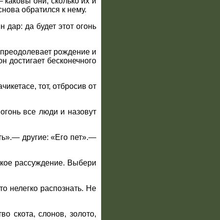
 каковы они, сколько их и
снова обратился к нему.
 дар: да будет этот огонь
, преодолевает рождение и
н достигает бесконечного
чикетасе, тот, отбросив от
 огонь все люди и назовут
ть».— другие: «Его пет».—
онкое рассуждение. Выбери
это нелегко распознать. Не
о скота, слонов, золото,