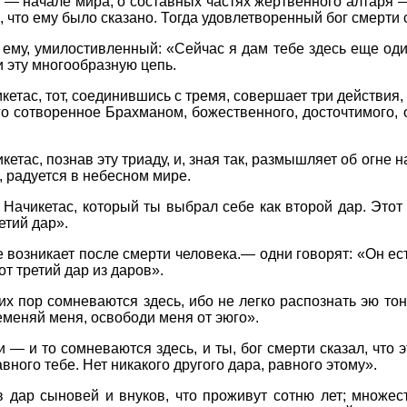
е — начале мира, о составных частях жертвенного алтаря —
о, что ему было сказано. Тогда удовлетворенный бог смерти 
ему, умилостивленный: «Сейчас я дам тебе здесь еще один
 эту многообразную цепь.
икетас, тот, соединившись с тремя, совершает три действия
о сотворенное Брахманом, божественного, досточтимого, о
кетас, познав эту триаду, и, зная так, размышляет об огне на
, радуется в небесном мире.
 Начикетас, который ты выбрал себе как второй дар. Этот
етий дар».
е возникает после смерти человека.— одни говорят: «Он ес
от третий дар из даров».
сих пор сомневаются здесь, ибо не легко распознать эю т
ременяй меня, освободи меня от эюго».
и — и то сомневаются здесь, и ты, бог смерти сказал, что 
авного тебе. Нет никакого другого дара, равного этому».
 дар сыновей и внуков, что проживут сотню лет; множеств