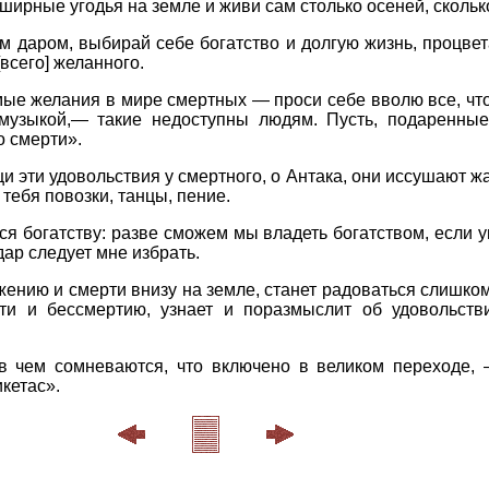
ширные угодья на земле и живи сам столько осеней, скольк
м даром, выбирай себе богатство и долгую жизнь, процвет
всего] желанного.
мые желания в мире смертных — проси себе вволю все, чт
музыкой,— такие недоступны людям. Пусть, подаренные
о смерти».
и эти удовольствия у смертного, о Антака, они иссушают жа
 тебя повозки, танцы, пение.
ся богатству: разве сможем мы владеть богатством, если 
дар следует мне избрать.
жению и смерти внизу на земле, станет радоваться слишком
сти и бессмертию, узнает и поразмыслит об удовольст
 в чем сомневаются, что включено в великом переходе,
кетас».