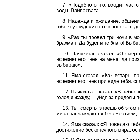
7. «Подобно огню, входит част
воды, Вайвасвата.
8. Надежда и ожидание, общение
гибнет у скудоумного человека, в 
9. «Раз ты провел три ночи в мо
брахман! Да будет мне благо! Выби
10. Начикетас сказал: «О смерт
исчезнет его гнев на меня, да при
выбираю».
11. Яма сказал: «Как встарь, п
исчезнет его гнев при виде тебя, с
12. Пачикетас сказал: «В небесн
голод и жажду,— уйдя за пределы п
13. Ты, смерть, знаешь об этом
мира наслаждаются бессмертием, —
14. Яма сказал: «Я поведаю тебе
достижение бесконечного мира, осн