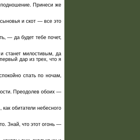
е подношение. Принеси же
сыновья и скот — все это
ь, — да будет тебе почет,
 и станет милостивым, да
первый дар из трех, что я
спокойно спать по ночам,
арости. Преодолев обоих —
, как обитатели небесного
о. Знай, что этот огонь —