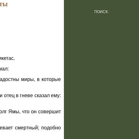
ТЫ
ПОИСК:
кетас.
мал:
радостны миры, в которые
и отец в гневе сказал ему:
долг Ямы, что он совершит
ревает смертный; подобно