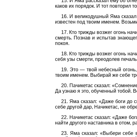
15. И Яма рассказал ему об огн
каков их порядок. И тот повторил т
16. И великодушный Яма сказал 
известен под твоим именем. Возьми
17. Кто трижды возжег огонь нач
смерть. Познав и испытав знающег
покоя.
18. Кто трижды возжег огонь начи
себя узы смерти, преодолев печаль
19. Это — твой небесный огонь,
твоим именем. Выбирай же себе тр
20. Пачикетас сказал: «Сомнени
Да узнаю я это, обученный тобой. В
21. Яма сказал: «Даже боги до 
себе другой дар, Начикетас, не об
22. Начикетас сказал: «Даже бог
найти другого наставника в отом, р
23. Яма сказал: «Выбери себе в