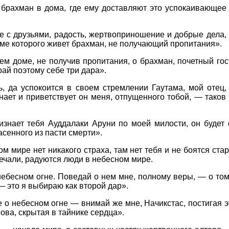
о брахман в дома, где ему доставляют это успокаивающе
 с друзьями, радость, жертвоприношение и добрые дела, 
доме которого живет брахман, не получающий пропитания».
ем доме, не получив пропитания, о брахман, почетный гост
рай поэтому себе три дара».
ь, да успокоится в своем стремлении Гаутама, мой отец,
знает и приветствует он меня, отпущенного тобой, — таков 
ризнает тебя Ауддалаки Аруни по моей милости, он будет 
пасенного из пасти смерти».
ом мире нет никакого страха, там нет тебя и не боятся ст
ечали, радуются люди в небесном мире.
 небесном огне. Поведай о нем мне, полному веры, — о том
 это я выбираю как второй дар».
 о небесном огне — внимай же мне, Начикстас, постигая эт
ова, скрытая в тайнике сердца».