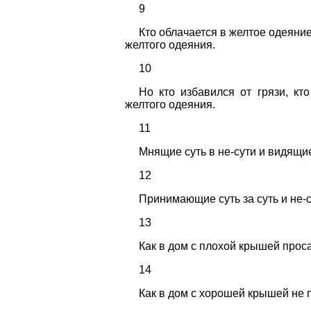
9
Кто облачается в желтое одеяние
желтого одеяния.
10
Но кто избавился от грязи, кт
желтого одеяния.
11
Мнящие суть в не-сути и видящие
12
Принимающие суть за суть и не-с
13
Как в дом с плохой крышей прос
14
Как в дом с хорошей крышей не 