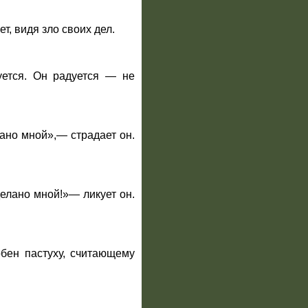
ет, видя зло своих дел.
ется. Он радуется — не
лано мной»,— страдает он.
делано мной!»— ликует он.
обен пастуху, считающему