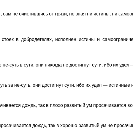
, сам не очистившись от грязи, не зная ни истины, ни само
о стоек в добродетелях, исполнен истины и самоогранич
 не-суть в сути, они никогда не достигнут сути, ибо их уде
уть за не-суть, они достигнут сути, ибо их удел — истинные
ачивается дождь, так в плохо развитый ум просачивается в
просачивается дождь, так в хорошо развитый ум не просач