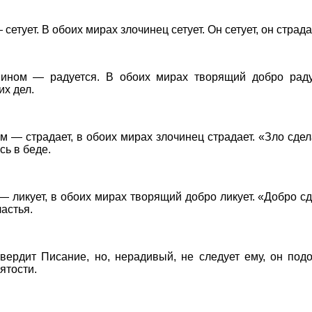
сетует. В обоих мирах злочинец сетует. Он сетует, он страда
 ином — радуется. В обоих мирах творящий добро раду
их дел.
ом — страдает, в обоих мирах злочинец страдает. «Зло сде
ь в беде.
 — ликует, в обоих мирах творящий добро ликует. «Добро с
астья.
вердит Писание, но, нерадивый, не следует ему, он под
ятости.