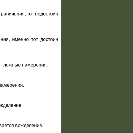
ограничения, тот недостоин
ения, именно тот достоин
л — ложные намерения.
 намерения.
ожделение.
ивается вожделение.