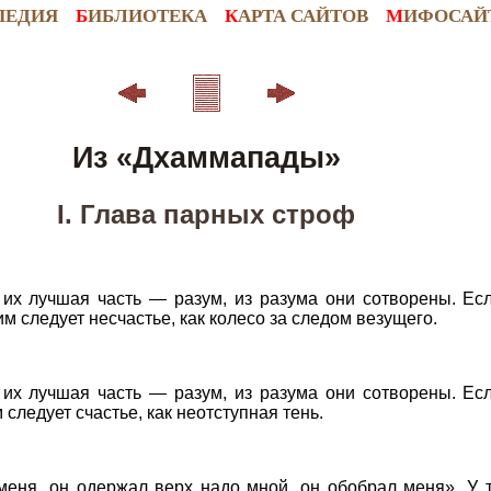
ПЕДИЯ
Б
ИБЛИОТЕКА
К
АРТА САЙТОВ
М
ИФОСАЙ
Из «Дхаммапады»
I. Глава парных строф
х лучшая часть — разум, из разума они сотворены. Есл
им следует несчастье, как колесо за следом везущего.
х лучшая часть — разум, из разума они сотворены. Есл
 следует счастье, как неотступная тень.
еня, он одержал верх надо мной, он обобрал меня». У те