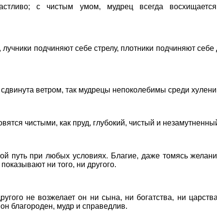
стливо; с чистым умом, мудрец всегда восхищается
, лучники подчиняют себе стрелу, плотники подчиняют себ
ь сдвинута ветром, так мудрецы непоколебимы среди хулени
ятся чистыми, как пруд, глубокий, чистый и незамутненны
й путь при любых условиях. Благие, даже томясь желани
показывают ни того, ни другого.
ругого не возжелает он ни сына, ни богатства, ни царств
 он благороден, мудр и справедлив.