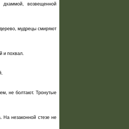
 дхаммой, возвещенной
е дерево, мудрецы смиряют
й и похвал.
й.
ем, не болтают. Тронутые
а. На незаконной стезе не