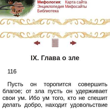
М
ифология
:
К
арта сайта
Э
нциклопедия
М
ифосайты
Б
иблиотека
IX. Глава о зле
116
Пусть он торопится совершить
благое; от зла пусть он удерживает
свои ум. Ибо ум того, кто не спешит
делать добро, находит удовольствие