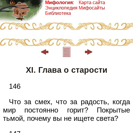
М
ифология
:
К
арта сайта
Э
нциклопедия
М
ифосайты
Б
иблиотека
XI. Глава о старости
146
Что за смех, что за радость, когда
мир постоянно горит? Покрытые
тьмой, почему вы не ищете света?