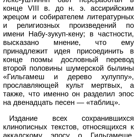
конце VIII в. до н. э. ассирийским
жрецом и собирателем литературных
и религиозных произведений по
имени Набу-зукуп-кену; в частности,
высказано мнение, что ему
принадлежит идея присоединить в
конце поэмы дословный перевод
второй половины шумерской былины
«Гильгамеш и дерево хулуппу»,
прославляющей культ мертвых, а
также, что именно он разделил эпос
на двенадцать песен — «таблиц».
Издание всех сохранившихся
клинописных текстов, относящихся к
аккадскому эпосу о Гильгамеше,