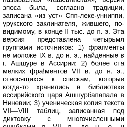
эпоса была, согласно традиции,
записана «из уст» Спп-леке-унниппи,
урукского заклинателя, жившего, по-
видимому, в конце II тыс. до п. э. Эта
версия представлена четырьмя
группами источников: 1) фрагменты
не моложе IX в. до н. э., найденные в
г. Ашшуре в Ассирии; 2) более ста
мелких фра!ментов VII в. до н. э.,
относящихся к спискам, которые
когда-то хранились в библиотеке
ассирийского царя Ашшурбапапала в
Ниневии; 3) ученическая копия текста
VII—VIII таблиц, записанная под
диктовку с многочисленными
ошибками в VII в. до н. о. н