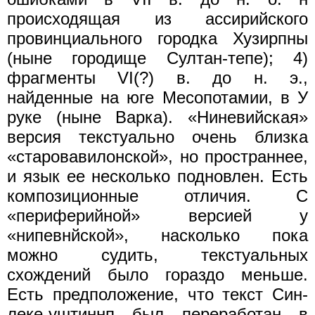
происходящая из ассирийского
провинциального городка Хузирпны
(ныне городище Султан-тепе); 4)
фрагменты VI(?) в. до н. э.,
найденные на юге Месопотамии, в У
руке (ныне Варка). «Ниневийская»
версия текстуально очень близка
«старовавилонской», но пространнее,
и язык ее несколько подновлен. Есть
композиционные отличия. С
«периферийной» версией у
«нипевнйской», насколько пока
можно судить, текстуальных
схождений было гораздо меньше.
Есть предположение, что текст Син-
леке-уштиннп был переработан в