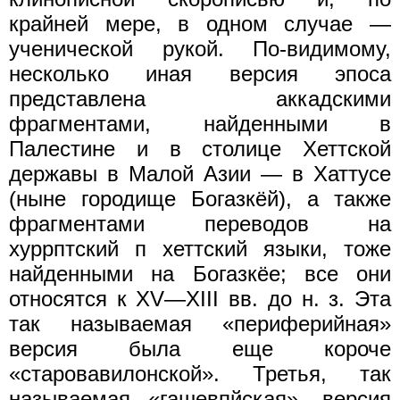
крайней мере, в одном случае —
ученической рукой. По-видимому,
несколько иная версия эпоса
представлена аккадскими
фрагментами, найденными в
Палестине и в столице Хеттской
державы в Малой Азии — в Хаттусе
(ныне городище Богазкёй), а также
фрагментами переводов на
хуррптский п хеттский языки, тоже
найденными на Богазкёе; все они
относятся к XV—XIII вв. до н. з. Эта
так называемая «периферийная»
версия была еще короче
«старовавилонской». Третья, так
называемая «гашевпйская», версия