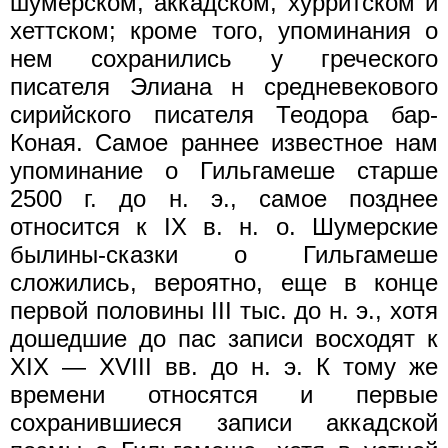
шумерском, аккадском, хурритском и
хеттском; кроме того, упоминания о
нем сохранились у греческого
писателя Элиана н средневекового
сирийского писателя Теодора бар-
Коная. Самое раннее известное нам
упоминание о Гильгамеше старше
2500 г. до н. э., самое позднее
относится к IX в. н. о. Шумерские
былины-сказки о Гильгамеше
сложились, вероятно, еще в конце
первой половины III тыс. до н. э., хотя
дошедшие до пас записи восходят к
XIX — XVIII вв. до н. э. К тому же
времени относятся и первые
сохранившиеся записи аккадской