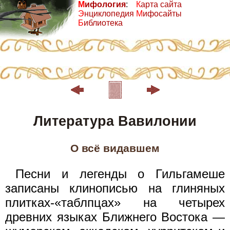
М
ифология
:
К
арта сайта
Э
нциклопедия
М
ифосайты
Б
иблиотека
Литература Вавилонии
О всё видавшем
Песни и легенды о Гильгамеше
записаны клинописью на глиняных
плитках-«таблпцах» на четырех
древних языках Ближнего Востока —