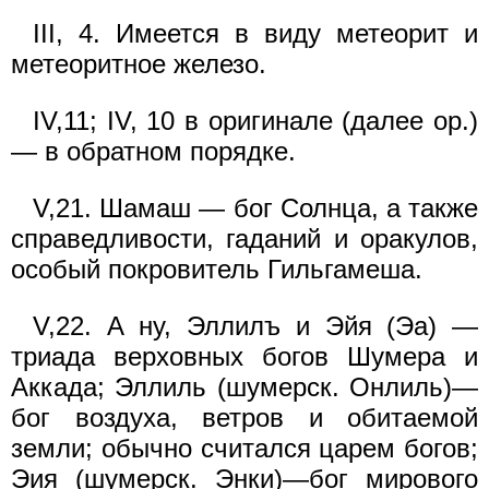
III, 4. Имеется в виду метеорит и
метеоритное железо.
IV,11; IV, 10 в оригинале (далее ор.)
— в обратном порядке.
V,21. Шамаш — бог Солнца, а также
справедливости, гаданий и оракулов,
особый покровитель Гильгамеша.
V,22. А ну, Эллилъ и Эйя (Эа) —
триада верховных богов Шумера и
Аккада; Эллиль (шумерск. Онлиль)—
бог воздуха, ветров и обитаемой
земли; обычно считался царем богов;
Эия (шумерск. Энки)—бог мирового