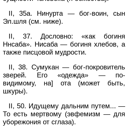
II, 35а. Нинурта — бог-воин, сын
Эл.шля (см. ниже).
II, 37. Дословно: «как богиня
Ннсаба». Нисаба — богиня хлебов, а
также писцовой мудрости.
II, 38. Сумукан — бог-покровитель
зверей. Его «одежда» — по-
видимому, на] ота (может быть,
шкуры).
II, 50. Идущему дальним путем... —
То есть мертвому (эвфемизм — для
уборежония от сглаза).