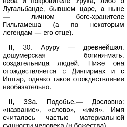
неба и покровителе Урука, либо о
Лугальбанде, бывшем царе, а ныне
— личном боге-хранителе
Гильгамеша (а по некоторым
легендам — его отце).
II, 30. Аруру — древнейшая,
дошумерская богиня-мать,
создательница людей. Ниже она
отождествляется с Дингирмах и с
Иштар, однако такое отождествление
необязательно.
II, ЗЗа. Подобье.— Дословно:
«название», «слово», «имя». Имя
считалось частью материальной
сущности человека (н божества).