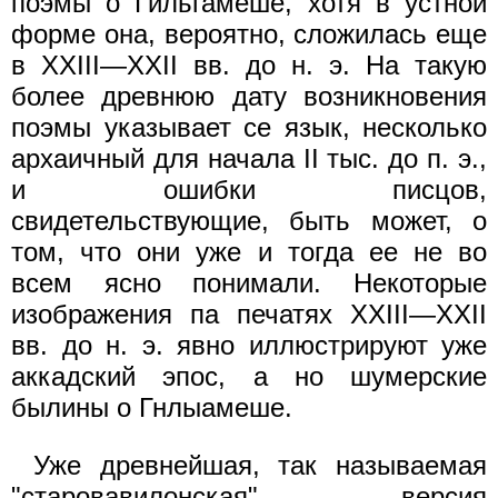
поэмы о Гильгамеше, хотя в устной
форме она, вероятно, сложилась еще
в XXIII—XXII вв. до н. э. На такую
более древнюю дату возникновения
поэмы указывает се язык, несколько
архаичный для начала II тыс. до п. э.,
и ошибки писцов,
свидетельствующие, быть может, о
том, что они уже и тогда ее не во
всем ясно понимали. Некоторые
изображения па печатях XXIII—XXII
вв. до н. э. явно иллюстрируют уже
аккадский эпос, а но шумерские
былины о Гнлыамеше.
Уже древнейшая, так называемая
"старовавилонская", версия