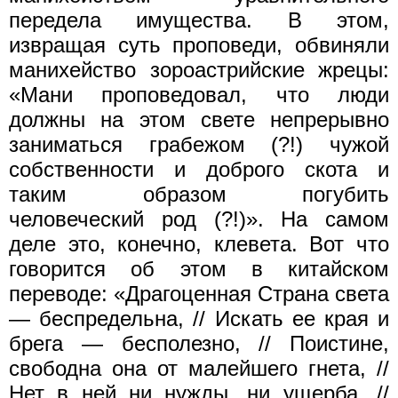
передела имущества. В этом,
извращая суть проповеди, обвиняли
манихейство зороастрийские жрецы:
«Мани проповедовал, что люди
должны на этом свете непрерывно
заниматься грабежом (?!) чужой
собственности и доброго скота и
таким образом погубить
человеческий род (?!)». На самом
деле это, конечно, клевета. Вот что
говорится об этом в китайском
переводе: «Драгоценная Страна света
— беспредельна, // Искать ее края и
брега — бесполезно, // Поистине,
свободна она от малейшего гнета, //
Нет в ней ни нужды, ни ущерба, //