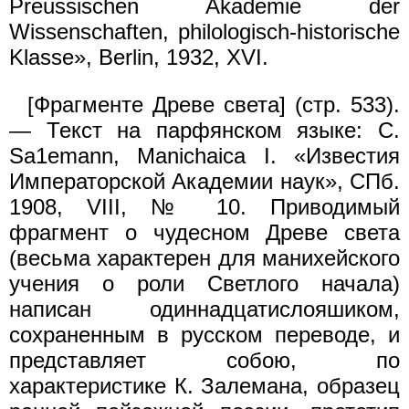
Preussischen Akademie der
Wissenschaften, philologisch-historische
Klasse», Berlin, 1932, XVI.
[Фрагменте Древе света] (стр. 533).
— Текст на парфянском языке: С.
Sа1emann, Manichaica I. «Известия
Императорской Академии наук», СПб.
1908, VIII, № 10. Приводимый
фрагмент о чудесном Древе света
(весьма характерен для манихейского
учения о роли Светлого начала)
написан одиннадцатислояшиком,
сохраненным в русском переводе, и
представляет собою, по
характеристике К. Залемана, образец