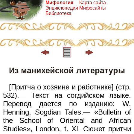
М
ифология
:
К
арта сайта
Э
нциклопедия
М
ифосайты
Б
иблиотека
Из манихейской литературы
[Притча о хозяине и работнике] (стр.
532).— Текст на согдийском языке.
Перевод дается по изданию: W.
Неnning, Sogdian Tales.— «Bulletin of
the School of Oriental and African
Studies», London, t. XL Сюжет притчи