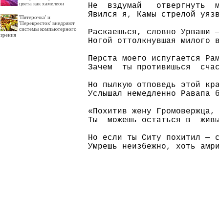
цвета как хамелеон
Не  вздумай   отвергнуть  м
Явился я, Камы стрелой уязв
'Пятерочка' и
'Перекресток' внедряют
системы компьютерного
Раскаешься, словно Урваши —
зрения
Ногой оттолкнувшая милого в
Перста моего испугается Рам
Зачем  ты противишься  счас
Но пылкую отповедь этой кра
Услышал немедленно Равапа б
«Похитив жену Громовержца, 
Ты  можешь остаться в  живы
Но если ты Ситу похитил — с