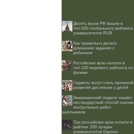
Десять вузов РФ вошли в
топ-500 глобального рейтинга
университетов RUR
Как правильно делать
домашние задания с
ребенком
Российские вузы попали в
топ-100 мирового рейтинга по
физике
Гаджеты могут стать причиной
развития дислексии у детей
Американский педагог нашёл
нестандартный способ оценки
контрольных работ
школьников
Три российских вуза попали в
рейтинг 200 лучших
университетов Европы