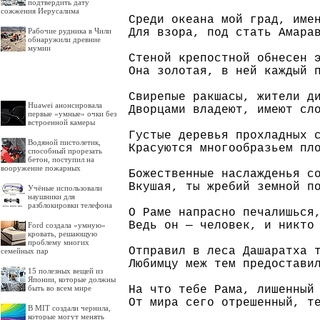
подтвердить дату
сожжения Иерусалима
Среди океана мой град, имен
Для взора, под стать Амарав
Рабочие рудника в Чили
обнаружили древние
мумии
Стеной крепостной обнесен э
Она золотая, в ней каждый п
Свирепые ракшасы, жители ди
Huawei анонсировала
Дворцами владеют, имеют сло
первые «умные» очки без
встроенной камеры
Густые деревья прохладных с
Водяной пистолетик,
Красуются многообразьем пло
способный прорезать
бетон, поступил на
вооружение пожарных
Божественные наслажденья со
Вкушая, ты жребий земной по
Учёные использовали
наушники для
разблокировки телефона
О Раме напрасно печалишься,
Ведь он — человек, и никто 
Ford создала «умную»
кровать, решающую
проблему многих
Отправил в леса Дашаратха т
семейных пар
Любимцу меж тем предоставил
15 полезных вещей из
Японии, которые должны
На что тебе Рама, лишенный 
быть во всем мире
От мира сего отрешенный, те
В MIT создали чернила,
которые могут менять