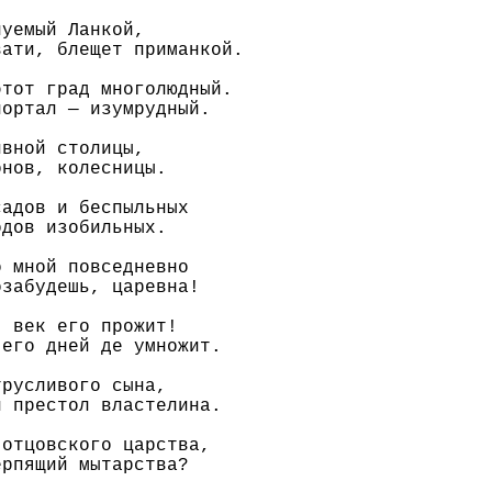
уемый Ланкой,

ати, блещет приманкой.

тот град многолюдный.

ортал — изумрудный.

вной столицы,

нов, колесницы.

адов и беспыльных

дов изобильных.

 мной повседневно

забудешь, царевна!

 век его прожит!

его дней де умножит.

русливого сына,

 престол властелина.

отцовского царства,

рпящий мытарства?
