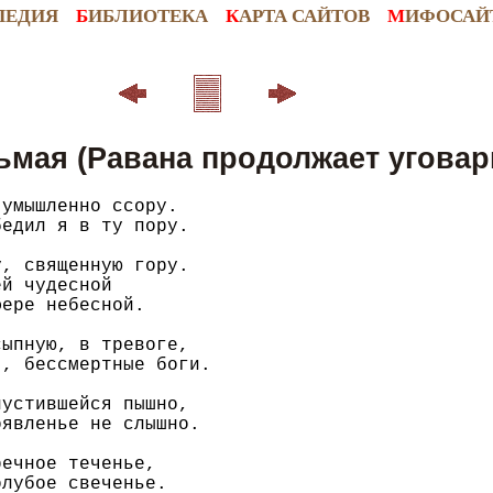
ПЕДИЯ
Б
ИБЛИОТЕКА
К
АРТА САЙТОВ
М
ИФОСАЙ
ьмая (Равана продолжает уговар
умышленно ссору.

едил я в ту пору.

, священную гору.

й чудесной

ере небесной.

ыпную, в тревоге,

, бессмертные боги.

устившейся пышно,

явленье не слышно.

ечное теченье,

лубое свеченье.
