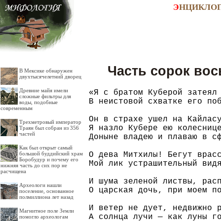
Э
НЦИКЛО
Часть сорок вос
В Мексике обнаружен
двухтысячелетний дворец
Древние майя имели
«Я с братом Куберой затеял 
сложные фильтры для
В неистовой схватке его поб
воды, подобные
современным
Он в страхе ушел на Кайласу
Трехметровый император
Я назло Кубере ею колеснице
Траян был собран из 356
частей
Доныне владею и плаваю в сф
Как был открыт самый
О дева Митхилы! Бегут врасс
большой буддийский храм
Боробудур и почему его
Мой лик устрашительный видя
нижняя часть до сих пор не
расчищена
И шума зеленой листвы, расп
Археологи нашли
О царская дочь, при моем по
поселение, основанное
полмиллиона лет назад
И ветер не дует, недвижно р
Магнитное поле Земли
А солнца лучи — как луны го
помогло археологам