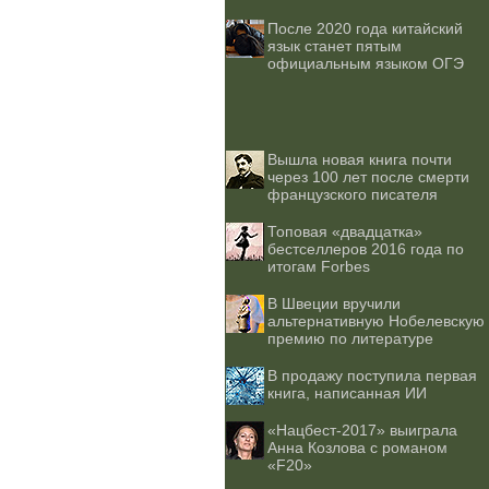
После 2020 года китайский
язык станет пятым
официальным языком ОГЭ
Вышла новая книга почти
через 100 лет после смерти
французского писателя
Топовая «двадцатка»
бестселлеров 2016 года по
итогам Forbes
В Швеции вручили
альтернативную Нобелевскую
премию по литературе
В продажу поступила первая
книга, написанная ИИ
«Нацбест-2017» выиграла
Анна Козлова с романом
«F20»