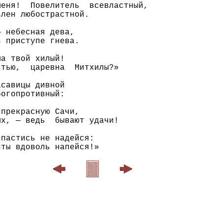
еня!  Повелитель  всевластный,

лен любострастной.

 небесная дева,

 приступе гнева.

а твой хилый!

тью,  царевна  Митхилы?»

савицы дивной

огопротивный:

прекрасную Сачи,

х, — ведь  бывают удачи!

пастись не надейся:
