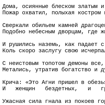
Дома, осиянные блеском златым и
Пожар охватил, полыхая костром 
Сверкали обильем камней драгоце
Подобно небесным дворцам, где ж
И рушились наземь, как падает с
Коль скоро заслугу свою исчерпа
С неистовым топотом демоны все,
Метались, утратив богатство и ду
Крича: «Это Агни пришел в обезь
И   женщин   бездетных,   и   г
Ужасная сила гнала из покоев гор