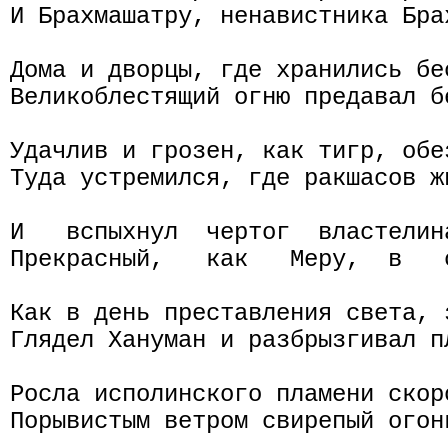
И Брахмашатру, ненавистника Брах
Дома и дворцы, где хранились бе
Великоблестящий огню предавал бе
Удачлив и грозен, как тигр, обе
Туда устремился, где ракшасов ж
И   вспыхнул  чертог  властелин
Прекрасный,   как   Меру,  в   
Как в день преставления света, 
Глядел Хануман и разбрызгивал п
Росла исполинского пламени скоро
Порывистым ветром свирепый огонь