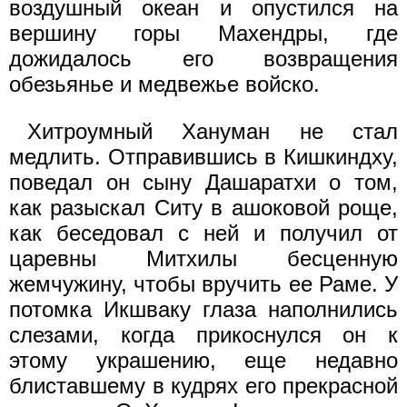
воздушный океан и опустился на
вершину горы Махендры, где
дожидалось его возвращения
обезьянье и медвежье войско.
Хитроумный Хануман не стал
медлить. Отправившись в Кишкиндху,
поведал он сыну Дашаратхи о том,
как разыскал Ситу в ашоковой роще,
как беседовал с ней и получил от
царевны Митхилы бесценную
жемчужину, чтобы вручить ее Раме. У
потомка Икшваку глаза наполнились
слезами, когда прикоснулся он к
этому украшению, еще недавно
блиставшему в кудрях его прекрасной