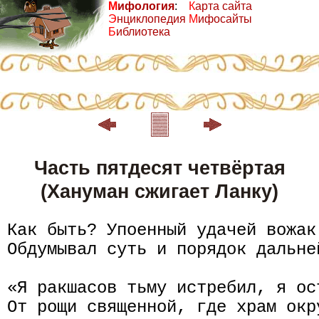
М
ифология
:
К
арта сайта
Э
нциклопедия
М
ифосайты
Б
иблиотека
Часть пятдесят четвёртая
(Хануман сжигает Ланку)
Как быть? Упоенный удачей вожак 
Обдумывал суть и порядок дальней
«Я ракшасов тьму истребил, я ос
От рощи священной, где храм окр