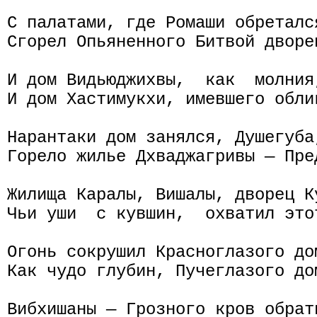
С палатами, где Ромаши обретался
Сгорел Опьяненного Битвой дворе
И дом Видьюджихвы,  как  молния
И дом Хастимукхи, имевшего облик
Нарантаки дом занялся, Душегуба,
Горело жилье Дхваджагривы — Пред
Жилища Каралы, Вишалы, дворец Ку
Чьи уши  с кувшин,  охватил это
Огонь сокрушил Красноглазого до
Как чудо глубин, Пучеглазого до
Вибхишаны — Грозного кров обрат