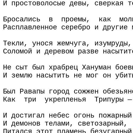
И простоволосые девы, сверкая те
Бросались  в  проемы,  как  мол
Расплавленное серебро и другие м
Текли, унося жемчуга, изумруды, 
Соломой и деревом разве насытитс
Не сыт был храбрец Хануман боевы
И землю насытить не мог он убиты
Был Равапы город сожжен обезьян
Как  три  укрепленья  Трипуры —
И достигал небес огонь пожарный.
И демонов телами, светозарный,

Питался этот пламень безугарный,