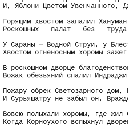
И, Яблони Цветом Увенчанного, Дж
Горящим хвостом запалил Хануман
Роскошных   палат   без   труда
У Сараны — Водной Струи, у Блес
Хвостом огненосным хоромы зажег 
В роскошном дворце благоденство
Вожак обезьяний спалил Индраджит
Пожару обрек Светозарного дом, Р
И Сурьяшатру не забыл он, Вражд
Вовсю полыхали хоромы, где жил С
Когда Корноухого вспыхнул дворе