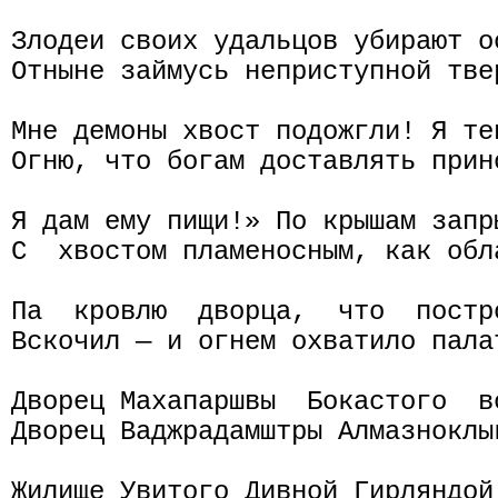
Злодеи своих удальцов убирают ос
Отныне займусь неприступной тве
Мне демоны хвост подожгли! Я те
Огню, что богам доставлять прин
Я дам ему пищи!» По крышам запры
С  хвостом пламеносным, как обл
Па  кровлю  дворца,  что  постр
Вскочил — и огнем охватило палат
Дворец Махапаршвы  Бокастого  в
Дворец Ваджрадамштры Алмазноклы
Жилище Увитого Дивной Гирляндой,