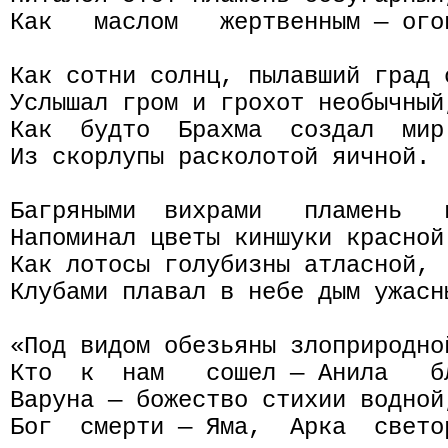
Как   маслом   жертвенным — ого
Как сотни солнц, пылавший град с
Услышал гром и грохот необычный,
Как  будто  Брахма  создал  мир 
Из скорлупы расколотой яичной.

Багряными  вихрами   пламень   в
Напоминал цветы киншуки красной.
Как лотосы голубизны атласной,

Клубами плавал в небе дым ужасны
«Под видом обезьяны злоприродной
Кто  к  нам   сошел — Анила   бл
Варуна — божество стихии водной,
Бог  смерти — Яма,  Арка  светор