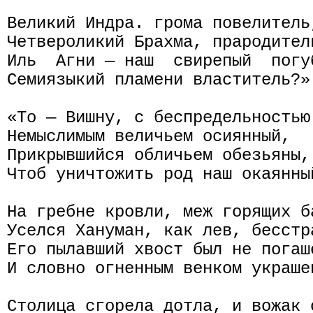
Великий Индра. грома повелитель,
Четвероликий Брахма, прародитель
Иль  Агни — наш  свирепый  погуб
Семиязыкий пламени властитель?»

«То — Вишну, с беспредельностью 
Немыслимым величьем осиянный,

Прикрывшийся обличьем обезьяны,

Чтоб уничтожить род наш окаянный
На гребне кровли, меж горящих ба
Уселся Хануман, как лев, бесстра
Его пылавший хвост был не погаше
И словно огненным венком украшен
Столица сгорела дотла, и вожак о