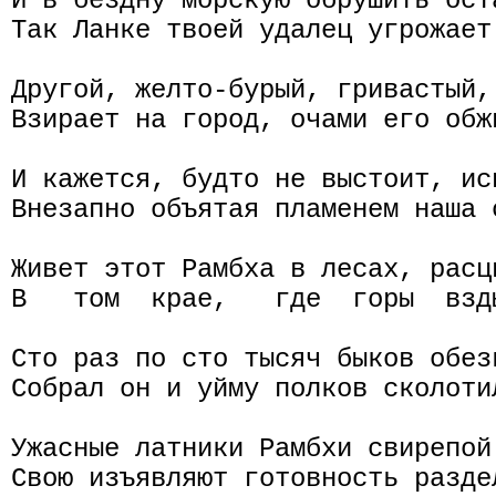
И в бездну морскую обрушить ост
Так Ланке твоей удалец угрожает 
Другой, желто-бурый, гривастый,
Взирает на город, очами его обжи
И кажется, будто не выстоит, исп
Внезапно объятая пламенем наша с
Живет этот Рамбха в лесах, расц
В   том  крае,   где  горы  взд
Сто раз по сто тысяч быков обезь
Собрал он и уйму полков сколоти
Ужасные латники Рамбхи свирепой 
Свою изъявляют готовность разде