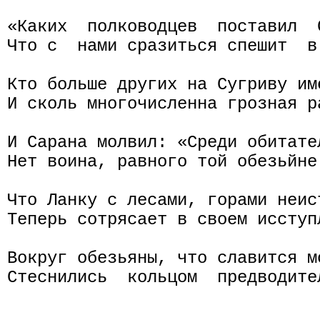
«Каких  полководцев  поставил  
Что с  нами сразиться спешит  в
Кто больше других на Сугриву име
И сколь многочисленна грозная р
И Сарана молвил: «Среди обитател
Нет воина, равного той обезьйне 
Что Ланку с лесами, горами неист
Теперь сотрясает в своем исступ
Вокруг обезьяны, что славится м
Стеснились  кольцом  предводите