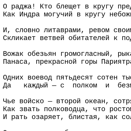
О раджа! Кто блещет в кругу пре
Как Индра могучий в кругу небож
И, словно литаврами, ревом свои
Скликает ветвей обитателей к по
Вожак обезьян громогласный, рыка
Панаса, прекрасной горы Париятра
Одних воевод пятьдесят сотен ты
Да   каждый — с  полком  и  без
Чье войско — второй океан, сотр
Как звать полководца, что росто
И paть озаряет, блистая, как со