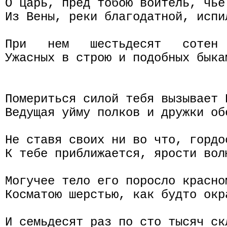
О царь, пред тобою воитель, чье 
Из Вены, реки благодатной, испи
При   нем   шестьдесят   сотен 
Ужасных в строю и подобных быка
Помериться силой тебя вызывает К
Ведущая уйму полков и дружки обе
Не ставя своих ни во что, гордо
К тебе приближается, ярости волю
Могучее тело его поросло красном
Косматою шерстью, как будто окра
И семьдесят раз по сто тысяч ск