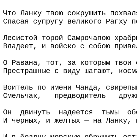
Что Ланку твою сокрушить похвал
Спасая супругу великого Рагху по
Лесистой торой Самрочапою храбры
Владеет, и войско с собою привел
О Равана, тот, за которым твои с
Престрашные с виду шагают, косм
Воитель по имени Чанда, свирепы
Смельчак,   предводитель   друж
Он  двинуть  надеется  тьмы  об
И черных, и желтых — на Ланку, 