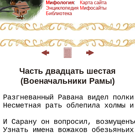
М
ифология
:
К
арта сайта
Э
нциклопедия
М
ифосайты
Б
иблиотека
Часть двадцать шестая
(Военачальники Рамы)
Разгневанный Равана видел полки 
Несметная рать облепила холмы и 
И Сарану он вопросил, возмущенъе
Узнать имена вожаков обезьяньих 