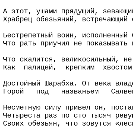
А этот, ушами прядущий, зевающий
Храбрец обезьяний, встречающий 
Бестрепетный воин, исполненный 
Что рать приучил не показывать 
Что скалится, великосильный, не
Как  палицей,  крепким  хвостом
Достойный Шарабха. От века влад
Горой   под   названьем   Салве
Несметную силу привел он, поста
Четыреста раз по сто тысяч ревущ
Своих обезьян, что зовутся «лес