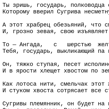
Ты зришь, государь, полководца 
Которому вверил Сугрива несметну
А этот храбрец обезьяний, что с
И, грозно зевая, свою изъявляет 
То — Ангада,   с   шерстью  жел
Тебя, государь, выкликающий па п
Он, тяжко ступая, песет исполинс
И в ярости хлещет хвостом по зе
Как лотоса нити, смельчак этот 
И стуком хвоста сотрясает все с
Сугривы племянник, он будет на 