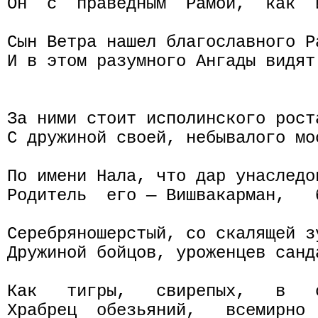
Он  с  праведным  Рамой,  как  
Сын Ветра нашел благославного Ра
И в этом разумного Ангады видят 
За ними стоит исполинского роста
С дружиной своей, небывалого мо
По имени Нала, что дар унаследов
Родитель  его — Вишвакарман,   
Серебряношерстый, со скалящей зу
Дружиной бойцов, уроженцев санда
Как   тигры,   свирепых,   в   
Храбрец  обезьяний,   всемирно 