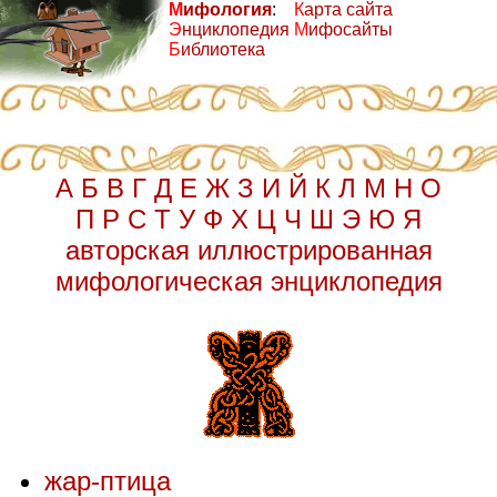
М
ифология
:
К
арта сайта
Э
нциклопедия
М
ифосайты
Б
иблиотека
А
Б
В
Г
Д
Е
Ж
З
И
Й
К
Л
М
Н
О
П
Р
С
Т
У
Ф
Х
Ц
Ч
Ш
Э
Ю
Я
авторская иллюстрированная
мифологическая энциклопедия
жар-птица