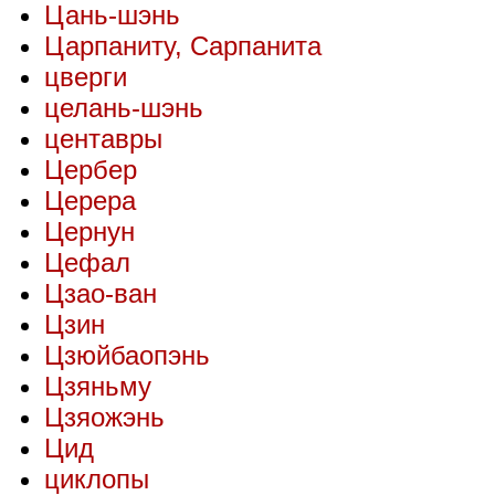
Цань-шэнь
Царпаниту, Сарпанита
цверги
целань-шэнь
центавры
Цербер
Церера
Цернун
Цефал
Цзао-ван
Цзин
Цзюйбаопэнь
Цзяньму
Цзяожэнь
Цид
циклопы