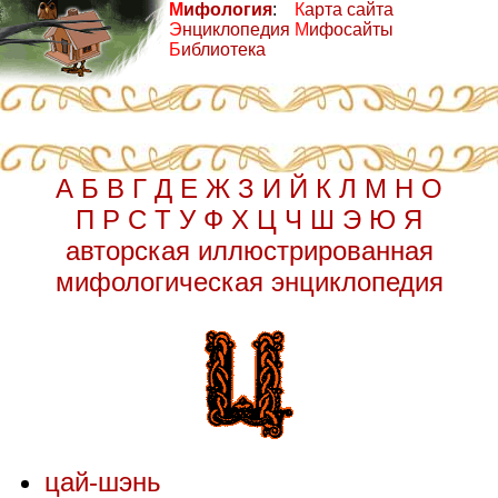
М
ифология
:
К
арта сайта
Э
нциклопедия
М
ифосайты
Б
иблиотека
А
Б
В
Г
Д
Е
Ж
З
И
Й
К
Л
М
Н
О
П
Р
С
Т
У
Ф
Х
Ц
Ч
Ш
Э
Ю
Я
авторская иллюстрированная
мифологическая энциклопедия
цай-шэнь