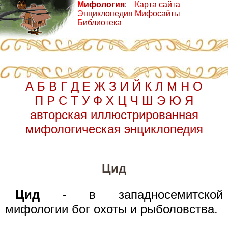
М
ифология
:
К
арта сайта
Э
нциклопедия
М
ифосайты
Б
иблиотека
А
Б
В
Г
Д
Е
Ж
З
И
Й
К
Л
М
Н
О
П
Р
С
Т
У
Ф
Х
Ц
Ч
Ш
Э
Ю
Я
авторская иллюстрированная
мифологическая энциклопедия
Цид
Цид
- в западносемитской
мифологии бог охоты и рыболовства.