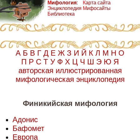
М
ифология
:
К
арта сайта
Э
нциклопедия
М
ифосайты
Б
иблиотека
А
Б
В
Г
Д
Е
Ж
З
И
Й
К
Л
М
Н
О
П
Р
С
Т
У
Ф
Х
Ц
Ч
Ш
Э
Ю
Я
авторская иллюстрированная
мифологическая энциклопедия
Финикийская мифология
Адонис
Бафомет
Европа