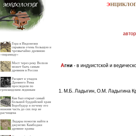
Э
НЦИКЛО
автор
Гора в Индонезии
скрывала очень большую и
чрезвычайно древнюю
«пирамиду»
Мост через реку Волхов
А
гни
- в индуистской и ведическ
может быть самым
древним в России
Расцвет и упадок
Древнего Рима
проследили по
гренландским ледникам
М.Б. Ладыгин, О.М. Ладыгина К
Как был открыт самый
большой буддийский храм
Боробудур и почему его
нижняя часть до сих пор не
расчищена
Лидары помогли найти в
джунглях Камбоджи
древние храмы