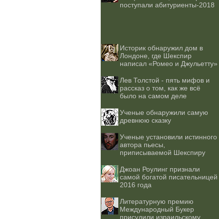
поступали абитуриенты-2018
Историк обнаружил дом в
Лондоне, где Шекспир
написал «Ромео и Джульетту»
Лев Толстой - пять мифов и
рассказ о том, как же всё
было на самом деле
Ученые обнаружили самую
древнюю сказку
Ученые установили истинного
автора пьесы,
приписываемой Шекспиру
Джоан Роулинг признали
самой богатой писательницей
2016 года
Литературную премию
Международный Букер
присудили израильскому