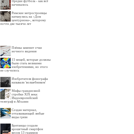
Предки футбола - как всё
начиналось
Римские метростроевцы
наткнулись на «Дом
центуриона», которому
почти две тысячи лет
Плёнка заменит очки
ночного видения
15 вещей, которые должны
были стать великими
изобретениями, но этого
не случилось
Изобретателя фонографа
называли 'волшебником'
Мифы грандиозной
стройки XIX века:
Индоевропейский
телеграф в Абхазии
Создан материал,
отталкивающий любые
виды грязи
Британцы создали
крошечный смартфон
весом 13 граммов