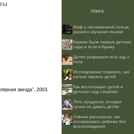
ТЫ
ПОИСК:
Миф о несомненной пользе
раннего изучения языков
Какими были первые детские
сады и ясли в Крыму
Детям разрешили есть еду с
пола
Исследование показало, как
нельзя хвалить детей
Как воспитывают детей в
лярная звезда", 2003.
детском саду Leapkids
Пять продуктов, которых
лучше не давать детям
Учёные рассказали, как
мотивировать ребенка без
вознаграждения