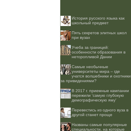
История русского языка как
школьный предмет
Пять секретов элитных школ
при вузах
Учеба за границей:
особенности образования в
неторопливой Дании
Самые необычные
университеты мира – где
учатся волшебники и охотники
за привидениями?
В 2017 г. приемные кампании
пережили 'самую глубокую
демографическую яму'
Перевестись из одного вуза в
другой станет проще
Названы самые популярные
специальности, на которые