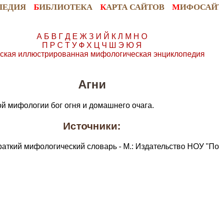
ПЕДИЯ
Б
ИБЛИОТЕКА
К
АРТА САЙТОВ
М
ИФОСАЙ
А
Б
В
Г
Д
Е
Ж
З
И
Й
К
Л
М
Н
О
П
Р
С
Т
У
Ф
Х
Ц
Ч
Ш
Э
Ю
Я
ская иллюстрированная мифологическая энциклопедия
Агни
ой мифологии бог огня и домашнего очага.
Источники:
раткий мифологический словарь - М.: Издательство НОУ "По