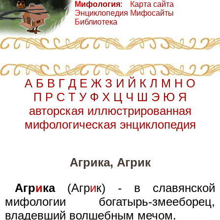
М
ифология
:
К
арта сайта
Э
нциклопедия
М
ифосайты
Б
иблиотека
А
Б
В
Г
Д
Е
Ж
З
И
Й
К
Л
М
Н
О
П
Р
С
Т
У
Ф
Х
Ц
Ч
Ш
Э
Ю
Я
авторская иллюстрированная
мифологическая энциклопедия
Агрика, Агрик
Агр
и
ка
(Агр
и
к) - в славянской
мифологии богатырь-змееборец,
владевший волшебным мечом.