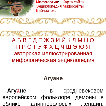
М
ифология
:
К
арта сайта
Э
нциклопедия
М
ифосайты
Б
иблиотека
А
Б
В
Г
Д
Е
Ж
З
И
Й
К
Л
М
Н
О
П
Р
С
Т
У
Ф
Х
Ц
Ч
Ш
Э
Ю
Я
авторская иллюстрированная
мифологическая энциклопедия
Агуане
Агу
а
не
- в средневековом
европейском фольклоре демоны в
облике длинноволосых женщин,