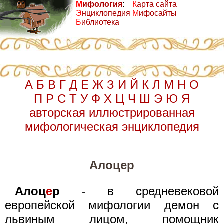
М
ифология
:
К
арта сайта
Э
нциклопедия
М
ифосайты
Б
иблиотека
А
Б
В
Г
Д
Е
Ж
З
И
Й
К
Л
М
Н
О
П
Р
С
Т
У
Ф
Х
Ц
Ч
Ш
Э
Ю
Я
авторская иллюстрированная
мифологическая энциклопедия
Алоцер
Алоц
е
р
- в средневековой
европейской мифологии демон с
львиным лицом, помощник