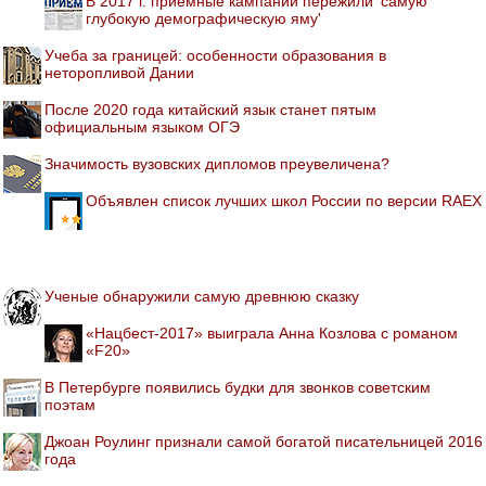
В 2017 г. приемные кампании пережили 'самую
глубокую демографическую яму'
Учеба за границей: особенности образования в
неторопливой Дании
После 2020 года китайский язык станет пятым
официальным языком ОГЭ
Значимость вузовских дипломов преувеличена?
Объявлен список лучших школ России по версии RAEX
Ученые обнаружили самую древнюю сказку
«Нацбест-2017» выиграла Анна Козлова с романом
«F20»
В Петербурге появились будки для звонков советским
поэтам
Джоан Роулинг признали самой богатой писательницей 2016
года