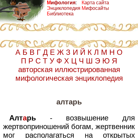
М
ифология
:
К
арта сайта
Э
нциклопедия
М
ифосайты
Б
иблиотека
А
Б
В
Г
Д
Е
Ж
З
И
Й
К
Л
М
Н
О
П
Р
С
Т
У
Ф
Х
Ц
Ч
Ш
Э
Ю
Я
авторская иллюстрированная
мифологическая энциклопедия
алтарь
Алт
а
рь
- возвышение для
жертвоприношений богам, жертвенник
мог располагаться на открытых