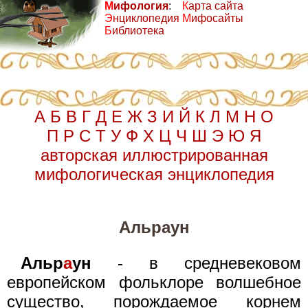
М
ифология
:
К
арта сайта
Э
нциклопедия
М
ифосайты
Б
иблиотека
А
Б
В
Г
Д
Е
Ж
З
И
Й
К
Л
М
Н
О
П
Р
С
Т
У
Ф
Х
Ц
Ч
Ш
Э
Ю
Я
авторская иллюстрированная
мифологическая энциклопедия
Альраун
Альр
а
ун
- в средневековом
европейском фольклоре волшебное
существо, порождаемое корнем