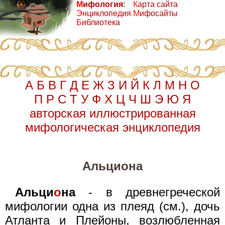
М
ифология
:
К
арта сайта
Э
нциклопедия
М
ифосайты
Б
иблиотека
А
Б
В
Г
Д
Е
Ж
З
И
Й
К
Л
М
Н
О
П
Р
С
Т
У
Ф
Х
Ц
Ч
Ш
Э
Ю
Я
авторская иллюстрированная
мифологическая энциклопедия
Альциона
Альци
о
на
- в древнегреческой
мифологии одна из плеяд (см.), дочь
Атланта и Плейоны, возлюбленная