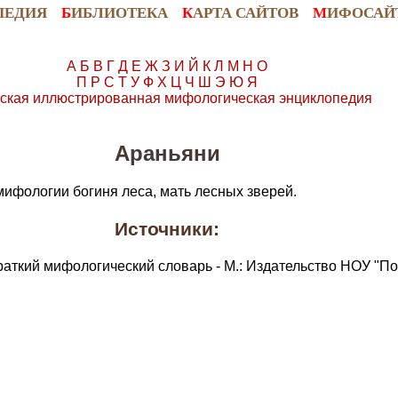
ПЕДИЯ
Б
ИБЛИОТЕКА
К
АРТА САЙТОВ
М
ИФОСАЙ
А
Б
В
Г
Д
Е
Ж
З
И
Й
К
Л
М
Н
О
П
Р
С
Т
У
Ф
Х
Ц
Ч
Ш
Э
Ю
Я
ская иллюстрированная мифологическая энциклопедия
Араньяни
мифологии богиня леса, мать лесных зверей.
Источники:
раткий мифологический словарь - М.: Издательство НОУ "По