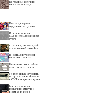
Потерянный античный
город Тенея найден
Пять выдающихся
мусульманских учёных
В Японии создали
самовосстанавливающееся
стекло
«Шоринофон» — первый
отечественный диктофон
В Австралии ускорили
Интернет в 100 раз
Невидимое стекло избавит
смартфоны от бликов
9 электронных устройств,
которые были изобретены
в СССР и опередили время
Британцы создали
крошечный смартфон
весом 13 граммов