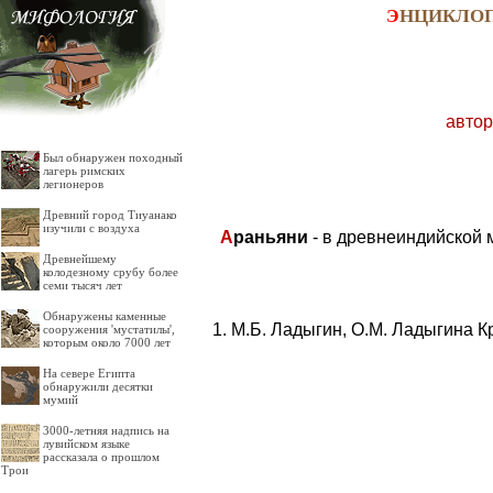
Э
НЦИКЛО
автор
Был обнаружен походный
лагерь римских
легионеров
Древний город Тиуанако
изучили с воздуха
А
раньяни
- в древнеиндийской 
Древнейшему
колодезному срубу более
семи тысяч лет
Обнаружены каменные
М.Б. Ладыгин, О.М. Ладыгина К
сооружения 'мустатилы',
которым около 7000 лет
На севере Египта
обнаружили десятки
мумий
3000-летняя надпись на
лувийском языке
рассказала о прошлом
Трои