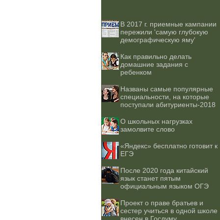
В 2017 г. приемные кампании
пережили 'самую глубокую
демографическую яму'
Как правильно делать
домашние задания с
ребенком
Названы самые популярные
специальности, на которые
поступали абитуриенты-2018
О школьных нагрузках
замолвите слово
«Яндекс» бесплатно готовит к
ЕГЭ
После 2020 года китайский
язык станет пятым
официальным языком ОГЭ
Проект о праве братьев и
сестер учиться в одной школе
внесен в Госдуму