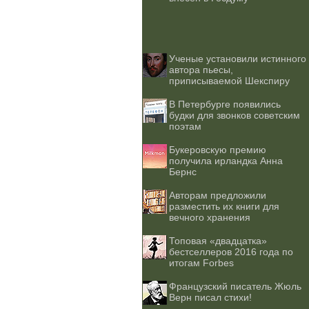
Ученые установили истинного
автора пьесы,
приписываемой Шекспиру
В Петербурге появились
будки для звонков советским
поэтам
Букеровскую премию
получила ирландка Анна
Бернс
Авторам предложили
разместить их книги для
вечного хранения
Топовая «двадцатка»
бестселлеров 2016 года по
итогам Forbes
Французский писатель Жюль
Верн писал стихи!