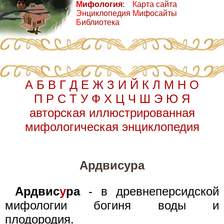
М
ифология
:
К
арта сайта
Э
нциклопедия
М
ифосайты
Б
иблиотека
А
Б
В
Г
Д
Е
Ж
З
И
Й
К
Л
М
Н
О
П
Р
С
Т
У
Ф
Х
Ц
Ч
Ш
Э
Ю
Я
авторская иллюстрированная
мифологическая энциклопедия
Ардвисура
Ардвис
у
ра
- в древнеперсидской
мифологии богиня воды и
плодородия.