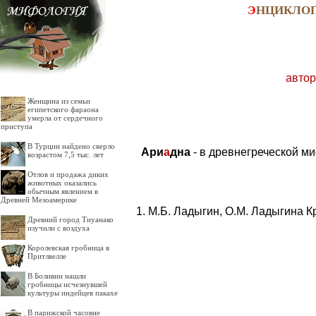
Э
НЦИКЛО
автор
Женщина из семьи
египетского фараона
умерла от сердечного
приступа
В Турции найдено сверло
Ари
а
дна
- в древнегреческой м
возрастом 7,5 тыс. лет
Отлов и продажа диких
животных оказались
обычным явлением в
Древней Мезоамерике
М.Б. Ладыгин, О.М. Ладыгина К
Древний город Тиуанако
изучили с воздуха
Королевская гробница в
Притлвелле
В Боливии нашли
гробницы исчезнувшей
культуры индейцев пакахе
В парижской часовне