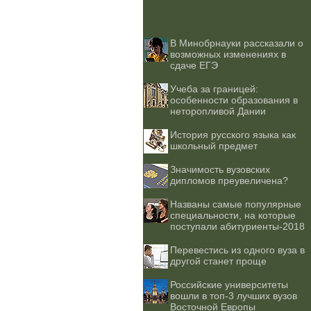
В Минобрнауки рассказали о
возможных изменениях в
сдаче ЕГЭ
Учеба за границей:
особенности образования в
неторопливой Дании
История русского языка как
школьный предмет
Значимость вузовских
дипломов преувеличена?
Названы самые популярные
специальности, на которые
поступали абитуриенты-2018
Перевестись из одного вуза в
другой станет проще
Российские университеты
вошли в топ-3 лучших вузов
Восточной Европы