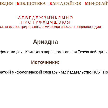
ПЕДИЯ
Б
ИБЛИОТЕКА
К
АРТА САЙТОВ
М
ИФОСАЙ
А
Б
В
Г
Д
Е
Ж
З
И
Й
К
Л
М
Н
О
П
Р
С
Т
У
Ф
Х
Ц
Ч
Ш
Э
Ю
Я
ская иллюстрированная мифологическая энциклопедия
Ариадна
ифологии дочь Критского царя, помогавшая Тезею победить
Источники:
раткий мифологический словарь - М.: Издательство НОУ "По