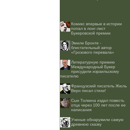
Комикс впервые в истории
попал в лонг-лист
Букеровской премии
Эмили Бронте -
блистательный автор
«Грозового перевала»
Литературную премию
Международный Букер
присудили израильскому
писателю
Французский писатель Жюль
Верн писал стихи!
Сын Толкина издал повесть
отца через 100 лет после ее
написания
Ученые обнаружили самую
древнюю сказку