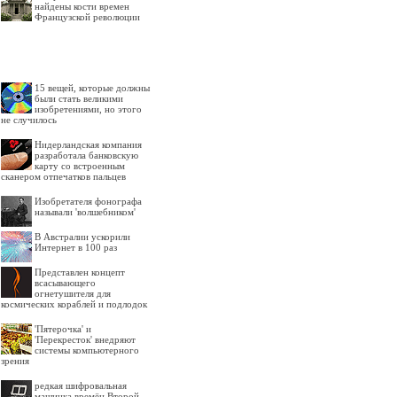
найдены кости времен
Французской революции
15 вещей, которые должны
были стать великими
изобретениями, но этого
не случилось
Нидерландская компания
разработала банковскую
карту со встроенным
сканером отпечатков пальцев
Изобретателя фонографа
называли 'волшебником'
В Австралии ускорили
Интернет в 100 раз
Представлен концепт
всасывающего
огнетушителя для
космических кораблей и подлодок
'Пятерочка' и
'Перекресток' внедряют
системы компьютерного
зрения
редкая шифровальная
машинка времён Второй