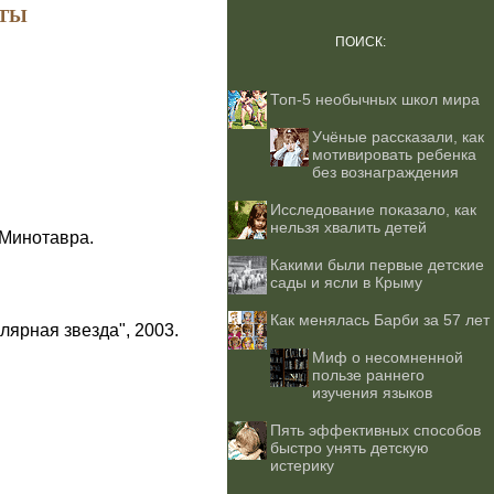
ТЫ
ПОИСК:
Топ-5 необычных школ мира
Учёные рассказали, как
мотивировать ребенка
без вознаграждения
Исследование показало, как
нельзя хвалить детей
 Минотавра.
Какими были первые детские
сады и ясли в Крыму
Как менялась Барби за 57 лет
лярная звезда", 2003.
Миф о несомненной
пользе раннего
изучения языков
Пять эффективных способов
быстро унять детскую
истерику