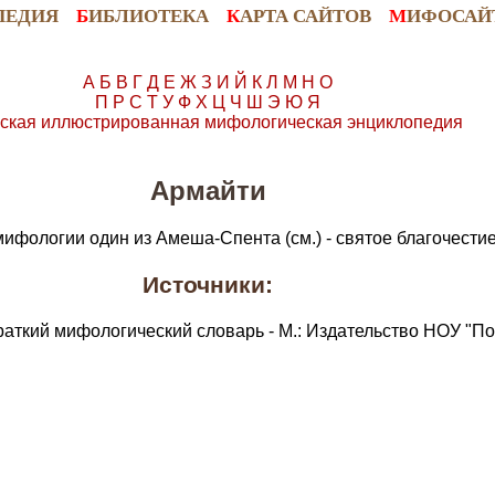
ПЕДИЯ
Б
ИБЛИОТЕКА
К
АРТА САЙТОВ
М
ИФОСАЙ
А
Б
В
Г
Д
Е
Ж
З
И
Й
К
Л
М
Н
О
П
Р
С
Т
У
Ф
Х
Ц
Ч
Ш
Э
Ю
Я
ская иллюстрированная мифологическая энциклопедия
Армайти
ифологии один из Амеша-Спента (см.) - святое благочестие
Источники:
раткий мифологический словарь - М.: Издательство НОУ "По