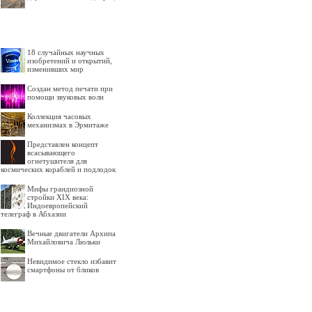
18 случайных научных
изобретений и открытий,
изменивших мир
Создан метод печати при
помощи звуковых волн
Коллекция часовых
механизмах в Эрмитаже
Представлен концепт
всасывающего
огнетушителя для
космических кораблей и подлодок
Мифы грандиозной
стройки XIX века:
Индоевропейский
телеграф в Абхазии
Вечные двигатели Архипа
Михайловича Люльки
Невидимое стекло избавит
смартфоны от бликов