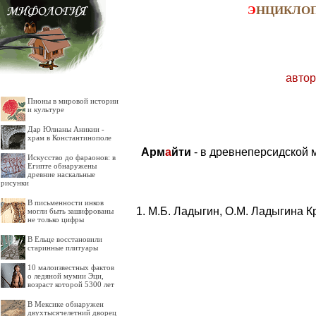
Э
НЦИКЛО
автор
Пионы в мировой истории
и культуре
Дар Юлианы Аникии -
храм в Константинополе
Арм
а
йти
- в древнеперсидской м
Искусство до фараонов: в
Египте обнаружены
древние наскальные
рисунки
В письменности инков
М.Б. Ладыгин, О.М. Ладыгина К
могли быть зашифрованы
не только цифры
В Ельце восстановили
старинные плитуары
10 малоизвестных фактов
о ледяной мумии Эци,
возраст которой 5300 лет
В Мексике обнаружен
двухтысячелетний дворец