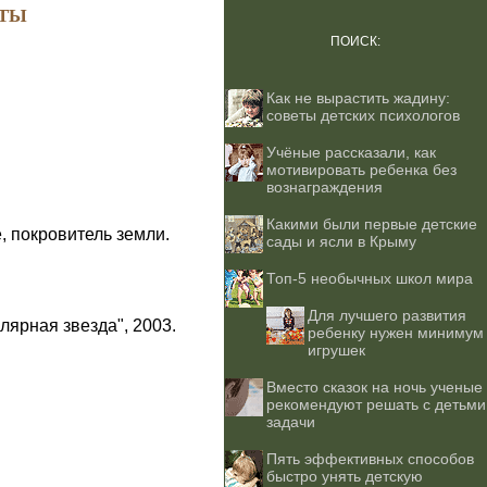
ТЫ
ПОИСК:
Как не вырастить жадину:
советы детских психологов
Учёные рассказали, как
мотивировать ребенка без
вознаграждения
Какими были первые детские
, покровитель земли.
сады и ясли в Крыму
Топ-5 необычных школ мира
Для лучшего развития
лярная звезда", 2003.
ребенку нужен минимум
игрушек
Вместо сказок на ночь ученые
рекомендуют решать с детьми
задачи
Пять эффективных способов
быстро унять детскую