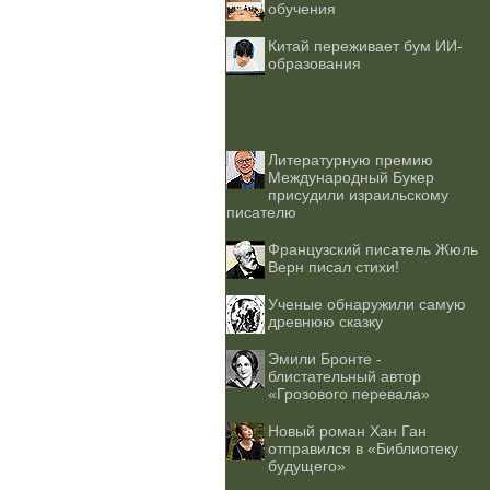
обучения
Китай переживает бум ИИ-
образования
Литературную премию
Международный Букер
присудили израильскому
писателю
Французский писатель Жюль
Верн писал стихи!
Ученые обнаружили самую
древнюю сказку
Эмили Бронте -
блистательный автор
«Грозового перевала»
Новый роман Хан Ган
отправился в «Библиотеку
будущего»