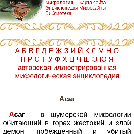
М
ифология
:
К
арта сайта
Э
нциклопедия
М
ифосайты
Б
иблиотека
А
Б
В
Г
Д
Е
Ж
З
И
Й
К
Л
М
Н
О
П
Р
С
Т
У
Ф
Х
Ц
Ч
Ш
Э
Ю
Я
авторская иллюстрированная
мифологическая энциклопедия
Асаг
А
саг
- в шумерской мифологии
обитающий в горах жестокий и злой
демон, побежденный и убитый