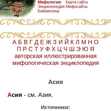
М
ифология
:
К
арта сайта
Э
нциклопедия
М
ифосайты
Б
иблиотека
А
Б
В
Г
Д
Е
Ж
З
И
Й
К
Л
М
Н
О
П
Р
С
Т
У
Ф
Х
Ц
Ч
Ш
Э
Ю
Я
авторская иллюстрированная
мифологическая энциклопедия
Асия
А
сия
- см. Азия.
Источники: