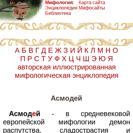
М
ифология
:
К
арта сайта
Э
нциклопедия
М
ифосайты
Б
иблиотека
А
Б
В
Г
Д
Е
Ж
З
И
Й
К
Л
М
Н
О
П
Р
С
Т
У
Ф
Х
Ц
Ч
Ш
Э
Ю
Я
авторская иллюстрированная
мифологическая энциклопедия
Асмодей
Асмод
е
й
- в средневековой
европейской мифологии демон
распутства, сладострастия и