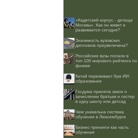
«Кадетский корпус - детище
Москвы». Как он живет и
развивается сегодня?
Значимость вузовских
дипломов преувеличена?
Российские вузы попали в
топ-100 мирового рейтинга по
физике
Китай переживает бум ИИ-
образования
Госдума приняла закон о
зачислении братьев и сестер
в одну школу или детсад
Чем уникальна система
обучения в Люксембурге
Бизнес-тренинги как часть
обучения