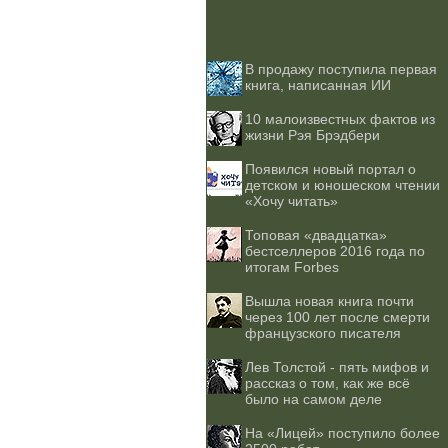
В продажу поступила первая
книга, написанная ИИ
10 малоизвестных фактов из
жизни Рэя Брэдбери
Появился новый портал о
детском и юношеском чтении
«Хочу читать»
Топовая «двадцатка»
бестселлеров 2016 года по
итогам Forbes
Вышла новая книга почти
через 100 лет после смерти
французского писателя
Лев Толстой - пять мифов и
рассказ о том, как же всё
было на самом деле
На «Лицей» поступило более