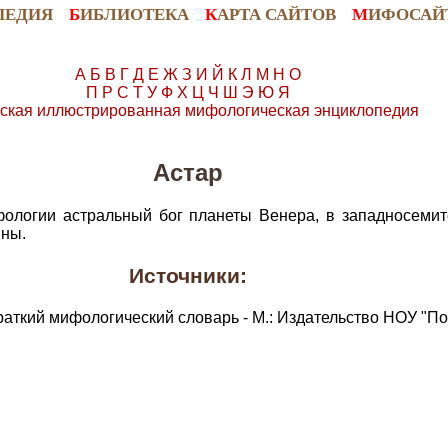
ПЕДИЯ
Б
ИБЛИОТЕКА
К
АРТА САЙТОВ
М
ИФОСАЙ
А
Б
В
Г
Д
Е
Ж
З
И
Й
К
Л
М
Н
О
П
Р
С
Т
У
Ф
Х
Ц
Ч
Ш
Э
Ю
Я
ская иллюстрированная мифологическая энциклопедия
Астар
ологии астральный бог планеты Венера, в западносемит
йны.
Источники:
раткий мифологический словарь - М.: Издательство НОУ "По