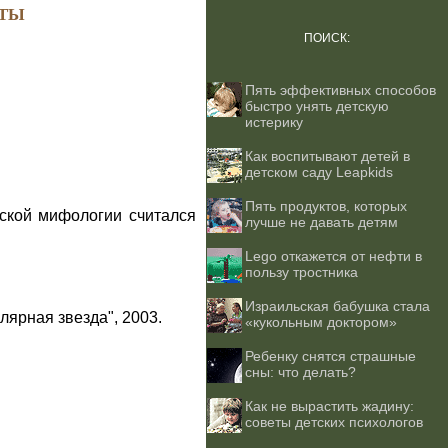
ТЫ
ПОИСК:
Пять эффективных способов
быстро унять детскую
истерику
Как воспитывают детей в
детском саду Leapkids
Пять продуктов, которых
ской мифологии считался
лучше не давать детям
Lego откажется от нефти в
пользу тростника
Израильская бабушка стала
лярная звезда", 2003.
«кукольным доктором»
Ребенку снятся страшные
сны: что делать?
Как не вырастить жадину:
советы детских психологов