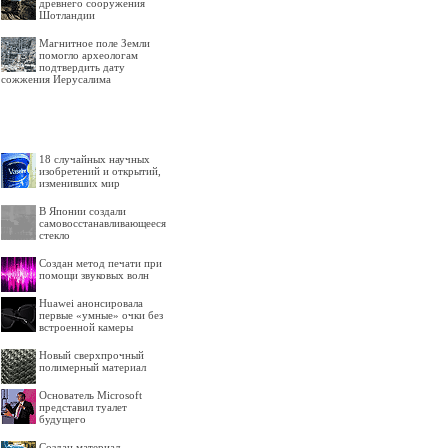
древнего сооружения
Шотландии
Магнитное поле Земли
помогло археологам
подтвердить дату
сожжения Иерусалима
18 случайных научных
изобретений и открытий,
изменивших мир
В Японии создали
самовосстанавливающееся
стекло
Создан метод печати при
помощи звуковых волн
Huawei анонсировала
первые «умные» очки без
встроенной камеры
Новый сверхпрочный
полимерный материал
Основатель Microsoft
представил туалет
будущего
Создан материал,