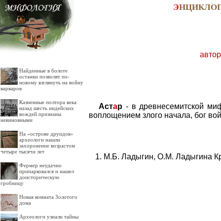
Э
НЦИКЛО
автор
Найденные в болоте
останки позволят по-
новому взглянуть на войну
варваров
Казненные полтора века
Аст
а
р
- в древнесемитской миф
назад шесть индейских
воплощением злого начала, бог во
вождей признаны
невиновными
На «острове друидов»
археологи нашли
захоронение возрастом
четыре тысячи лет
М.Б. Ладыгин, О.М. Ладыгина К
Фермер неудачно
припарковался и нашел
доисторическую
гробницу
Новая комната Золотого
дома
Археологи узнали тайны