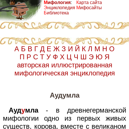
М
ифология
:
К
арта сайта
Э
нциклопедия
М
ифосайты
Б
иблиотека
А
Б
В
Г
Д
Е
Ж
З
И
Й
К
Л
М
Н
О
П
Р
С
Т
У
Ф
Х
Ц
Ч
Ш
Э
Ю
Я
авторская иллюстрированная
мифологическая энциклопедия
Аудумла
Ауд
у
мла
- в древнегерманской
мифологии одно из первых живых
существ, корова, вместе с великаном