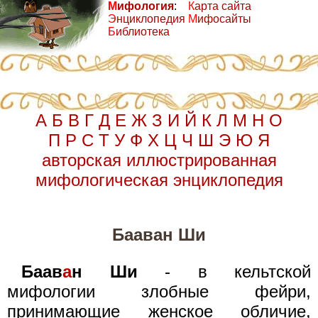
М
ифология
:
К
арта сайта
Э
нциклопедия
М
ифосайты
Б
иблиотека
А
Б
В
Г
Д
Е
Ж
З
И
Й
К
Л
М
Н
О
П
Р
С
Т
У
Ф
Х
Ц
Ч
Ш
Э
Ю
Я
авторская иллюстрированная
мифологическая энциклопедия
Бааван Ши
Баав
а
н Ши
- в кельтской
мифологии злобные фейри,
принимающие женское обличие,