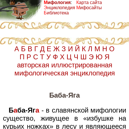
М
ифология
:
К
арта сайта
Э
нциклопедия
М
ифосайты
Б
иблиотека
А
Б
В
Г
Д
Е
Ж
З
И
Й
К
Л
М
Н
О
П
Р
С
Т
У
Ф
Х
Ц
Ч
Ш
Э
Ю
Я
авторская иллюстрированная
мифологическая энциклопедия
Баба-Яга
Б
а
ба-Яг
а
- в славянской мифологии
существо, живущее в «избушке на
курьих ножках» в лесу и являющееся