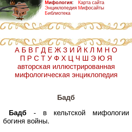
М
ифология
:
К
арта сайта
Э
нциклопедия
М
ифосайты
Б
иблиотека
А
Б
В
Г
Д
Е
Ж
З
И
Й
К
Л
М
Н
О
П
Р
С
Т
У
Ф
Х
Ц
Ч
Ш
Э
Ю
Я
авторская иллюстрированная
мифологическая энциклопедия
Бадб
Бадб
- в кельтской мифологии
богиня войны.