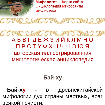
М
ифология
:
К
арта сайта
Э
нциклопедия
М
ифосайты
Б
иблиотека
А
Б
В
Г
Д
Е
Ж
З
И
Й
К
Л
М
Н
О
П
Р
С
Т
У
Ф
Х
Ц
Ч
Ш
Э
Ю
Я
авторская иллюстрированная
мифологическая энциклопедия
Бай-ху
Бай-х
у
- в древнекитайской
мифологии дух страны мертвых, враг
всякой нечисти.