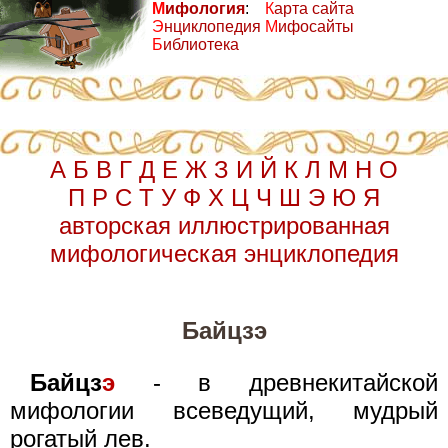
М
ифология
:
К
арта сайта
Э
нциклопедия
М
ифосайты
Б
иблиотека
А
Б
В
Г
Д
Е
Ж
З
И
Й
К
Л
М
Н
О
П
Р
С
Т
У
Ф
Х
Ц
Ч
Ш
Э
Ю
Я
авторская иллюстрированная
мифологическая энциклопедия
Байцзэ
Байцз
э
- в древнекитайской
мифологии всеведущий, мудрый
рогатый лев.