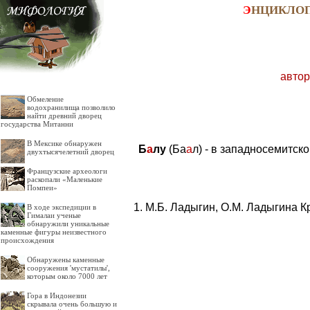
Э
НЦИКЛО
автор
Обмеление
водохранилища позволило
найти древний дворец
государства Митанни
В Мексике обнаружен
Б
а
лу
(Ба
а
л) - в западносемитск
двухтысячелетний дворец
Французские археологи
раскопали «Маленькие
Помпеи»
М.Б. Ладыгин, О.М. Ладыгина К
В ходе экспедиции в
Гималаи ученые
обнаружили уникальные
каменные фигуры неизвестного
происхождения
Обнаружены каменные
сооружения 'мустатилы',
которым около 7000 лет
Гора в Индонезии
скрывала очень большую и