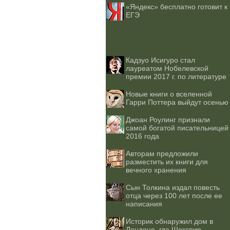
«Яндекс» бесплатно готовит к
ЕГЭ
Кадзуо Исигуро стал
лауреатом Нобелевской
премии 2017 г. по литературе
Новые книги о вселенной
Гарри Поттера выйдут осенью
Джоан Роулинг признали
самой богатой писательницей
2016 года
Авторам предложили
разместить их книги для
вечного хранения
Сын Толкина издал повесть
отца через 100 лет после ее
написания
Историк обнаружил дом в
Лондоне, где Шекспир