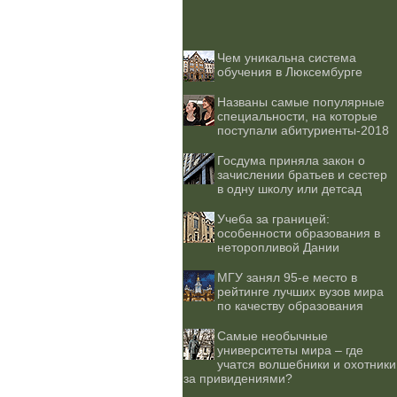
Чем уникальна система
обучения в Люксембурге
Названы самые популярные
специальности, на которые
поступали абитуриенты-2018
Госдума приняла закон о
зачислении братьев и сестер
в одну школу или детсад
Учеба за границей:
особенности образования в
неторопливой Дании
МГУ занял 95-е место в
рейтинге лучших вузов мира
по качеству образования
Самые необычные
университеты мира – где
учатся волшебники и охотники
за привидениями?