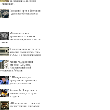
чрезвычайно древнюю
«пирамиду»
Гозекский круг в Германии
- древняя обсерватория
«Металлическая
древесина» из никеля
оказалась прочнее и легче
титана
9 электронных устройств,
которые были изобретены
в СССР и опередили время
Мифы грандиозной
стройки XIX века:
Индоевропейский
телеграф в Абхазии
В Швеции создали
прозрачную древесину
для строительства
Физики MIT научились
извлекать воду из сухого
воздуха
«Шоринофон» — первый
отечественный диктофон