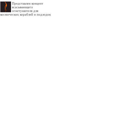
Представлен концепт
всасывающего
огнетушителя для
космических кораблей и подлодок