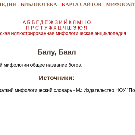
ПЕДИЯ
Б
ИБЛИОТЕКА
К
АРТА САЙТОВ
М
ИФОСАЙ
А
Б
В
Г
Д
Е
Ж
З
И
Й
К
Л
М
Н
О
П
Р
С
Т
У
Ф
Х
Ц
Ч
Ш
Э
Ю
Я
ская иллюстрированная мифологическая энциклопедия
Балу, Баал
ой мифологии общее название богов.
Источники:
раткий мифологический словарь - М.: Издательство НОУ "По