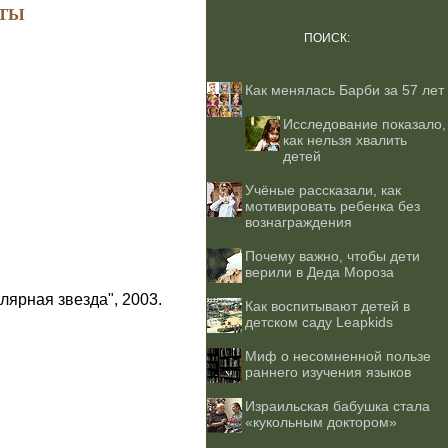
ТЫ
ПОИСК:
Как менялась Барби за 57 лет
Исследование показало,
как нельзя хвалить
детей
Учёные рассказали, как
мотивировать ребенка без
вознаграждения
Почему важно, чтобы дети
верили в Деда Мороза
лярная звезда", 2003.
Как воспитывают детей в
детском саду Leapkids
Миф о несомненной пользе
раннего изучения языков
Израильская бабушка стала
«кукольным доктором»