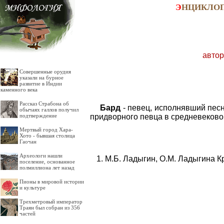
Э
НЦИКЛО
автор
Совершенные орудия
указали на бурное
развитие в Индии
каменного века
Рассказ Страбона об
Бард
- певец, исполнявший песн
обычаях галлов получил
придворного певца в средневековой
подтверждение
Мертвый город Хара-
Хото - бывшая столица
Гаочан
Археологи нашли
М.Б. Ладыгин, О.М. Ладыгина К
поселение, основанное
полмиллиона лет назад
Пионы в мировой истории
и культуре
Трехметровый император
Траян был собран из 356
частей