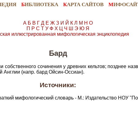
ПЕДИЯ
Б
ИБЛИОТЕКА
К
АРТА САЙТОВ
М
ИФОСАЙ
А
Б
В
Г
Д
Е
Ж
З
И
Й
К
Л
М
Н
О
П
Р
С
Т
У
Ф
Х
Ц
Ч
Ш
Э
Ю
Я
ская иллюстрированная мифологическая энциклопедия
Бард
и собственного сочинения у древних кельтов; позднее наз
 Англии (напр. бард Ойсин-Оссиан).
Источники:
раткий мифологический словарь - М.: Издательство НОУ "По