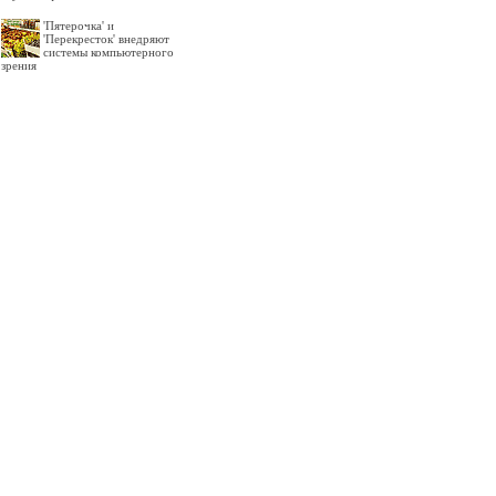
'Пятерочка' и
'Перекресток' внедряют
системы компьютерного
зрения