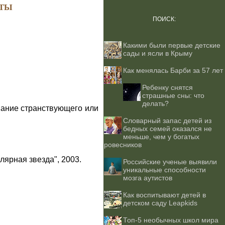
ТЫ
ПОИСК:
Какими были первые детские
сады и ясли в Крыму
Как менялась Барби за 57 лет
Ребенку снятся
страшные сны: что
делать?
вание cтранствующего или
Словарный запас детей из
бедных семей оказался не
меньше, чем у богатых
ровесников
лярная звезда", 2003.
Российские ученые выявили
уникальные способности
мозга аутистов
Как воспитывают детей в
детском саду Leapkids
Топ-5 необычных школ мира