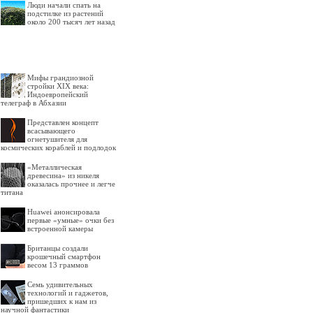
Люди начали спать на
подстилке из растений
около 200 тысяч лет назад
Мифы грандиозной
стройки XIX века:
Индоевропейский
телеграф в Абхазии
Представлен концепт
всасывающего
огнетушителя для
космических кораблей и подлодок
«Металлическая
древесина» из никеля
оказалась прочнее и легче
титана
Huawei анонсировала
первые «умные» очки без
встроенной камеры
Британцы создали
крошечный смартфон
весом 13 граммов
Семь удивительных
технологий и гаджетов,
пришедших к нам из
научной фантастики