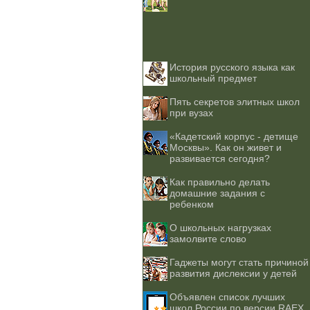
История русского языка как
школьный предмет
Пять секретов элитных школ
при вузах
«Кадетский корпус - детище
Москвы». Как он живет и
развивается сегодня?
Как правильно делать
домашние задания с
ребенком
О школьных нагрузках
замолвите слово
Гаджеты могут стать причиной
развития дислексии у детей
Объявлен список лучших
школ России по версии RAEX