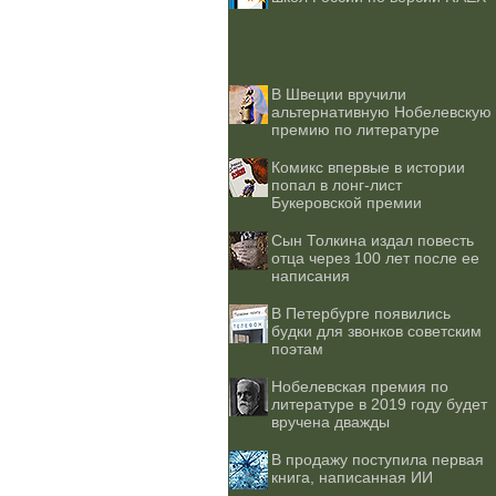
В Швеции вручили
альтернативную Нобелевскую
премию по литературе
Комикс впервые в истории
попал в лонг-лист
Букеровской премии
Сын Толкина издал повесть
отца через 100 лет после ее
написания
В Петербурге появились
будки для звонков советским
поэтам
Нобелевская премия по
литературе в 2019 году будет
вручена дважды
В продажу поступила первая
книга, написанная ИИ