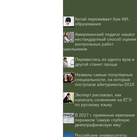
Китай переживает бум ИИ-
образования
Американский педагог нашёл
нестандартный способ оценки
контрольных работ
школьников
Перевестись из одного вуза в
другой станет проще
Названы самые популярные
специальности, на которые
поступали абитуриенты-2018
Эксперт рассказал, как
написать сочинение на ЕГЭ
по русскому языку
В 2017 г. приемные кампании
пережили 'самую глубокую
демографическую яму'
Российские университеты