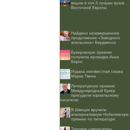
вошли в топ-3 лучших вузов
Восточной Европы
Найдено незавершенное
продолжение «Заводного
апельсина» Берджесса
Букеровскую премию
получила ирландка Анна
Бернс
Издана неизвестная сказка
Марка Твена
Литературную премию
Международный Букер
присудили израильскому
писателю
В Швеции вручили
альтернативную Нобелевскую
премию по литературе
Топовая «двадцатка»