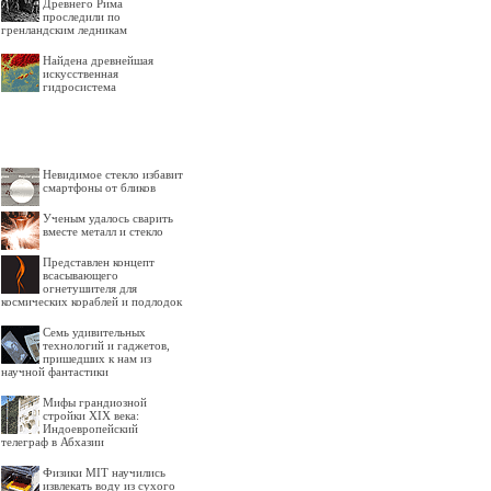
Древнего Рима
проследили по
гренландским ледникам
Найдена древнейшая
искусственная
гидросистема
Невидимое стекло избавит
смартфоны от бликов
Ученым удалось сварить
вместе металл и стекло
Представлен концепт
всасывающего
огнетушителя для
космических кораблей и подлодок
Семь удивительных
технологий и гаджетов,
пришедших к нам из
научной фантастики
Мифы грандиозной
стройки XIX века:
Индоевропейский
телеграф в Абхазии
Физики MIT научились
извлекать воду из сухого