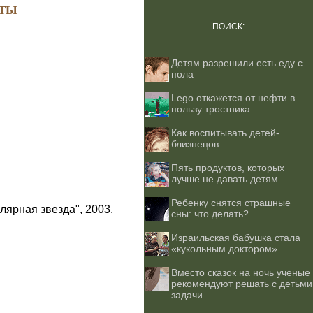
ТЫ
ПОИСК:
Детям разрешили есть еду с
пола
Lego откажется от нефти в
пользу тростника
Как воспитывать детей-
близнецов
Пять продуктов, которых
лучше не давать детям
Ребенку снятся страшные
лярная звезда", 2003.
сны: что делать?
Израильская бабушка стала
«кукольным доктором»
Вместо сказок на ночь ученые
рекомендуют решать с детьми
задачи