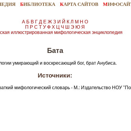
ПЕДИЯ
Б
ИБЛИОТЕКА
К
АРТА САЙТОВ
М
ИФОСАЙ
А
Б
В
Г
Д
Е
Ж
З
И
Й
К
Л
М
Н
О
П
Р
С
Т
У
Ф
Х
Ц
Ч
Ш
Э
Ю
Я
ская иллюстрированная мифологическая энциклопедия
Бата
логии умирающий и воскресающий бог, брат Анубиса.
Источники:
раткий мифологический словарь - М.: Издательство НОУ "По