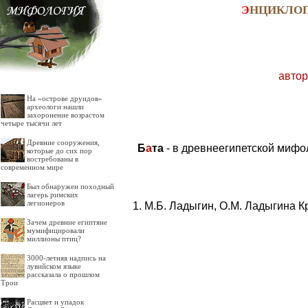
Э
НЦИКЛО
автор
На «острове друидов»
археологи нашли
захоронение возрастом
четыре тысячи лет
Древние сооружения,
Б
а
та
- в древнеегипетской мифо
которые до сих пор
востребованы в
современном мире
Был обнаружен походный
лагерь римских
легионеров
М.Б. Ладыгин, О.М. Ладыгина К
Зачем древние египтяне
мумифицировали
миллионы птиц?
3000-летняя надпись на
лувийском языке
рассказала о прошлом
Трои
Расцвет и упадок