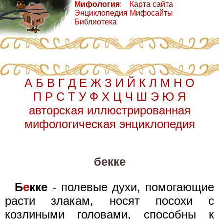
М
ифология
:
К
арта сайта
Э
нциклопедия
М
ифосайты
Б
иблиотека
А
Б
В
Г
Д
Е
Ж
З
И
Й
К
Л
М
Н
О
П
Р
С
Т
У
Ф
Х
Ц
Ч
Ш
Э
Ю
Я
авторская иллюстрированная
мифологическая энциклопедия
бекке
Б
е
кке
- полевые духи, помогающие
расти злакам, носят посохи с
козлиными головами, способны к