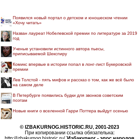
Появился новый портал о детском и юношеском чтении
«Хочу читать»
Назван лауреат Нобелевской премии по литературе за 2019
год
Ученые установили истинного автора пьесы,
приписываемой Шекспиру
Комикс впервые в истории попал в лонг-лист Букеровской
премии
Лев Толстой - пять мифов и рассказ о том, как же всё было
на самом деле
В Петербурге появились будки для звонков советским
поэтам
Новые книги о вселенной Гарри Поттера выйдут осенью
© IZBAKURNOG.HISTORIC.RU, 2001-2023
При копировании ссылка обязательна:
http://izbakurnog.historic.ru/ '
Избакурног - эпос народов