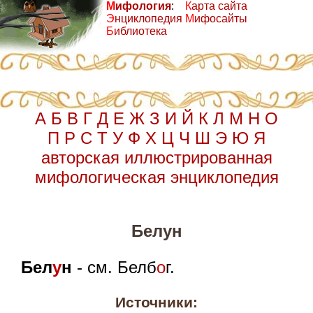
М
ифология
:
К
арта сайта
Э
нциклопедия
М
ифосайты
Б
иблиотека
А
Б
В
Г
Д
Е
Ж
З
И
Й
К
Л
М
Н
О
П
Р
С
Т
У
Ф
Х
Ц
Ч
Ш
Э
Ю
Я
авторская иллюстрированная
мифологическая энциклопедия
Белун
Бел
у
н
- см. Белб
о
г.
Источники: