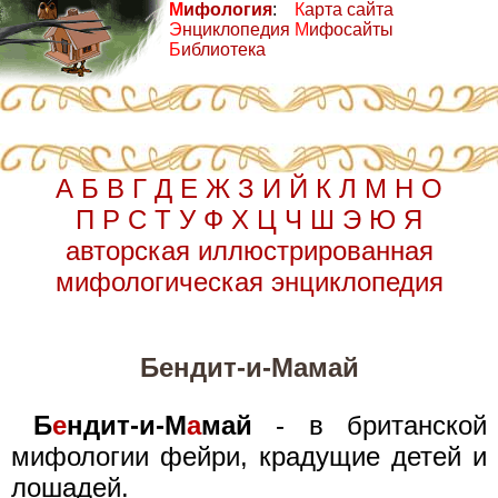
М
ифология
:
К
арта сайта
Э
нциклопедия
М
ифосайты
Б
иблиотека
А
Б
В
Г
Д
Е
Ж
З
И
Й
К
Л
М
Н
О
П
Р
С
Т
У
Ф
Х
Ц
Ч
Ш
Э
Ю
Я
авторская иллюстрированная
мифологическая энциклопедия
Бендит-и-Мамай
Б
е
ндит-и-М
а
май
- в британской
мифологии фейри, крадущие детей и
лошадей.