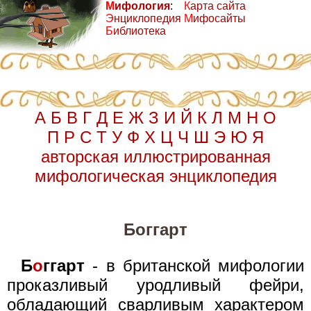
М
ифология
:
К
арта сайта
Э
нциклопедия
М
ифосайты
Б
иблиотека
А
Б
В
Г
Д
Е
Ж
З
И
Й
К
Л
М
Н
О
П
Р
С
Т
У
Ф
Х
Ц
Ч
Ш
Э
Ю
Я
авторская иллюстрированная
мифологическая энциклопедия
Боггарт
Б
о
ггарт
- в британской мифологии
проказливый уродливый фейри,
обладающий сварливым характером