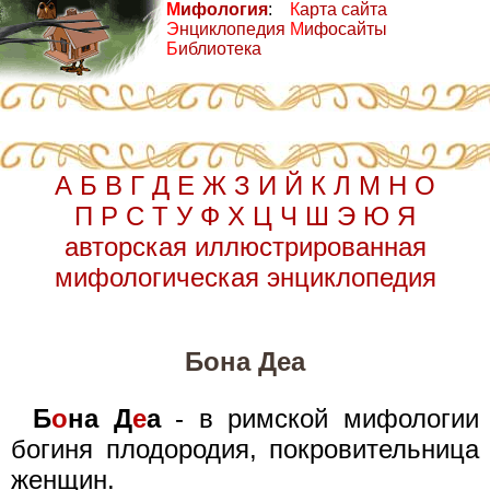
М
ифология
:
К
арта сайта
Э
нциклопедия
М
ифосайты
Б
иблиотека
А
Б
В
Г
Д
Е
Ж
З
И
Й
К
Л
М
Н
О
П
Р
С
Т
У
Ф
Х
Ц
Ч
Ш
Э
Ю
Я
авторская иллюстрированная
мифологическая энциклопедия
Бона Деа
Б
о
на Д
е
а
- в римской мифологии
богиня плодородия, покровительница
женщин.