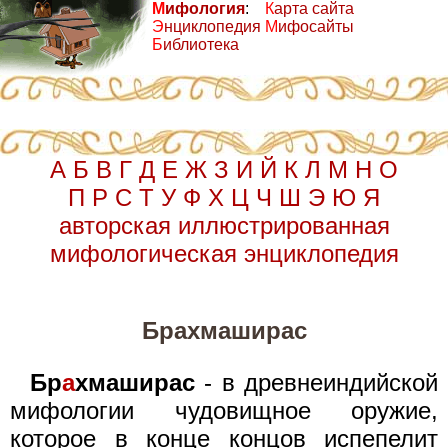
М
ифология
:
К
арта сайта
Э
нциклопедия
М
ифосайты
Б
иблиотека
А
Б
В
Г
Д
Е
Ж
З
И
Й
К
Л
М
Н
О
П
Р
С
Т
У
Ф
Х
Ц
Ч
Ш
Э
Ю
Я
авторская иллюстрированная
мифологическая энциклопедия
Брахмаширас
Бр
а
хмаширас
- в древнеиндийской
мифологии чудовищное оружие,
которое в конце концов испепелит