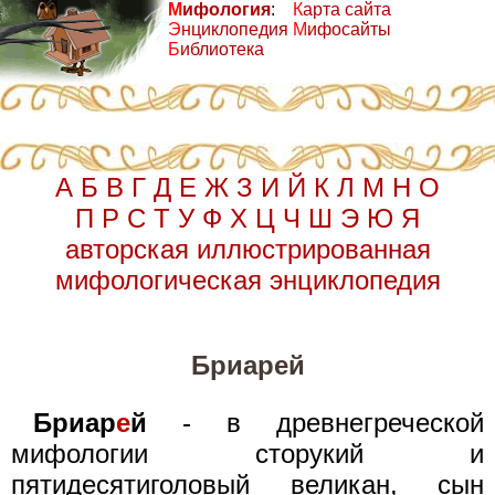
М
ифология
:
К
арта сайта
Э
нциклопедия
М
ифосайты
Б
иблиотека
А
Б
В
Г
Д
Е
Ж
З
И
Й
К
Л
М
Н
О
П
Р
С
Т
У
Ф
Х
Ц
Ч
Ш
Э
Ю
Я
авторская иллюстрированная
мифологическая энциклопедия
Бриарей
Бриар
е
й
- в древнегреческой
мифологии сторукий и
пятидесятиголовый великан, сын