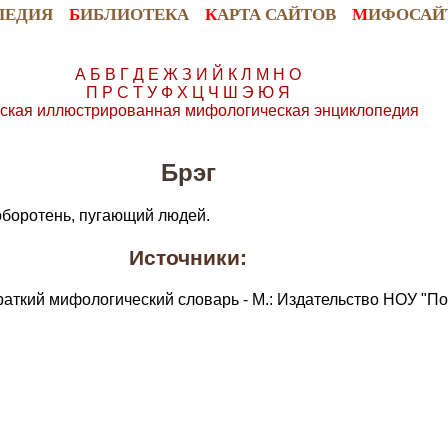
ПЕДИЯ
Б
ИБЛИОТЕКА
К
АРТА САЙТОВ
М
ИФОСАЙ
А
Б
В
Г
Д
Е
Ж
З
И
Й
К
Л
М
Н
О
П
Р
С
Т
У
Ф
Х
Ц
Ч
Ш
Э
Ю
Я
ская иллюстрированная мифологическая энциклопедия
Брэг
оборотень, пугающий людей.
Источники:
раткий мифологический словарь - М.: Издательство НОУ "По