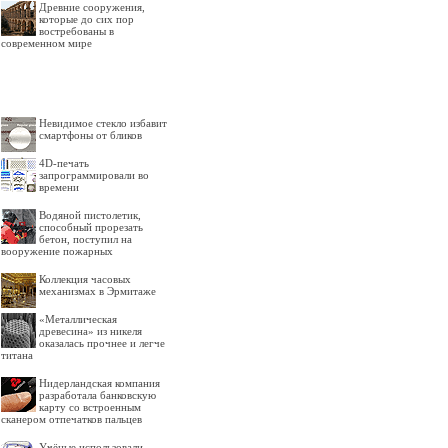
Древние сооружения,
которые до сих пор
востребованы в
современном мире
Невидимое стекло избавит
смартфоны от бликов
4D-печать
запрограммировали во
времени
Водяной пистолетик,
способный прорезать
бетон, поступил на
вооружение пожарных
Коллекция часовых
механизмах в Эрмитаже
«Металлическая
древесина» из никеля
оказалась прочнее и легче
титана
Нидерландская компания
разработала банковскую
карту со встроенным
сканером отпечатков пальцев
Учёные использовали