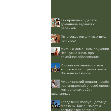
Как правильно делать
домашние задания с
ребенком
Пять секретов элитных школ
при вузах
Мифы о домашнем обучении.
Что нужно знать про
семейное образование
Российские университеты
вошли в топ-3 лучших вузов
Восточной Европы
Американский педагог нашёл
нестандартный способ оценки
контрольных работ
школьников
«Кадетский корпус - детище
Москвы». Как он живет и
развивается сегодня?