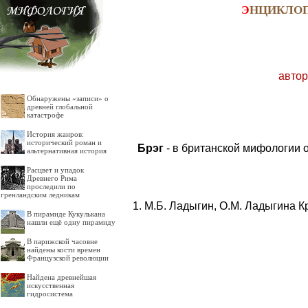
Э
НЦИКЛО
автор
Обнаружены «записи» о
древней глобальной
катастрофе
История жанров:
исторический роман и
Брэг
- в британской мифологии 
альтернативная история
Расцвет и упадок
Древнего Рима
проследили по
гренландским ледникам
М.Б. Ладыгин, О.М. Ладыгина К
В пирамиде Кукулькана
нашли ещё одну пирамиду
В парижской часовне
найдены кости времен
Французской революции
Найдена древнейшая
искусственная
гидросистема