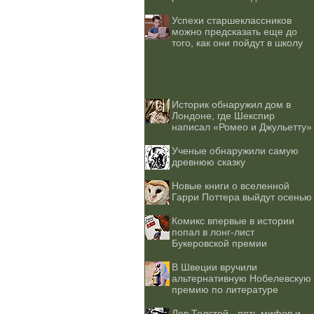
Успехи старшеклассников
можно предсказать еще до
того, как они пойдут в школу
Историк обнаружил дом в
Лондоне, где Шекспир
написал «Ромео и Джульетту»
Ученые обнаружили самую
древнюю сказку
Новые книги о вселенной
Гарри Поттера выйдут осенью
Комикс впервые в истории
попал в лонг-лист
Букеровской премии
В Швеции вручили
альтернативную Нобелевскую
премию по литературе
Лев Толстой - пять мифов и