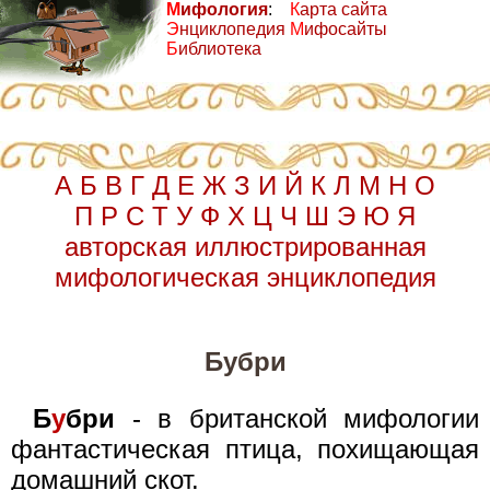
М
ифология
:
К
арта сайта
Э
нциклопедия
М
ифосайты
Б
иблиотека
А
Б
В
Г
Д
Е
Ж
З
И
Й
К
Л
М
Н
О
П
Р
С
Т
У
Ф
Х
Ц
Ч
Ш
Э
Ю
Я
авторская иллюстрированная
мифологическая энциклопедия
Бубри
Б
у
бри
- в британской мифологии
фантастическая птица, похищающая
домашний скот.