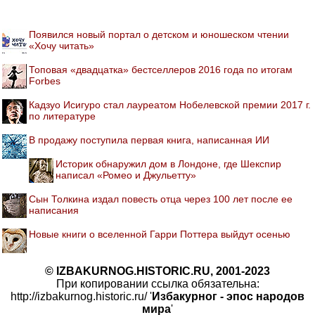
Появился новый портал о детском и юношеском чтении
«Хочу читать»
Топовая «двадцатка» бестселлеров 2016 года по итогам
Forbes
Кадзуо Исигуро стал лауреатом Нобелевской премии 2017 г.
по литературе
В продажу поступила первая книга, написанная ИИ
Историк обнаружил дом в Лондоне, где Шекспир
написал «Ромео и Джульетту»
Сын Толкина издал повесть отца через 100 лет после ее
написания
Новые книги о вселенной Гарри Поттера выйдут осенью
© IZBAKURNOG.HISTORIC.RU, 2001-2023
При копировании ссылка обязательна:
http://izbakurnog.historic.ru/ '
Избакурног - эпос народов
мира
'