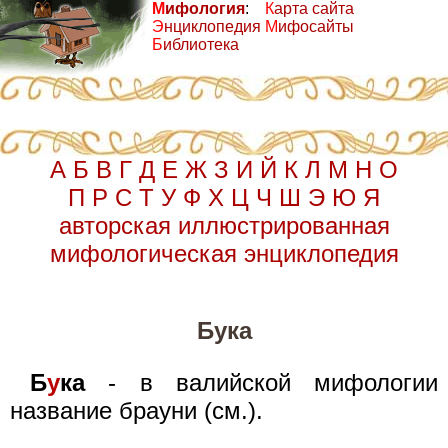
М
ифология
:
К
арта сайта
Э
нциклопедия
М
ифосайты
Б
иблиотека
А
Б
В
Г
Д
Е
Ж
З
И
Й
К
Л
М
Н
О
П
Р
С
Т
У
Ф
Х
Ц
Ч
Ш
Э
Ю
Я
авторская иллюстрированная
мифологическая энциклопедия
Бука
Б
у
ка
- в валийской мифологии
название брауни (см.).